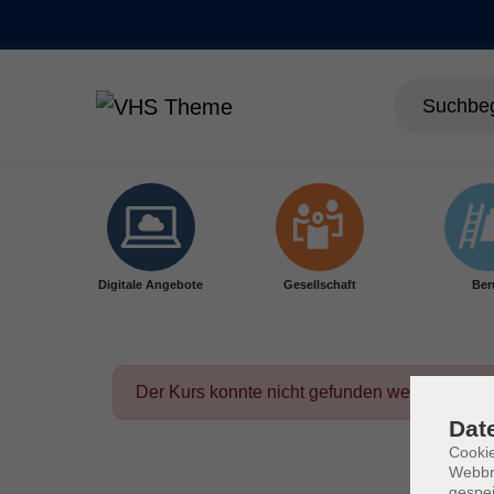
Skip to main content
Digitale Angebote
Gesellschaft
Ber
Der Kurs konnte nicht gefunden werden.
Dat
Cookie
Webbr
gespei