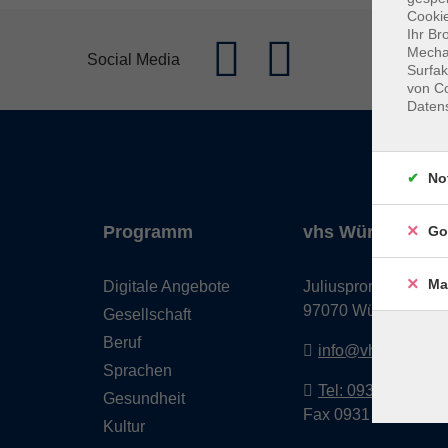
Cookie
Ihr Br
Mechan
Social Media
Surfak
von Co
Daten
No
Programm
vhs Würzburg & 
Go
Ma
Digitale Angebote
Juliuspromenade 68
97070 Würzburg
Gesellschaft
Beruf
info@vhs-wuerzbu
Sprachen
Tel: 0931 35593 0
Gesundheit
Fax 0931 35593-20
Kultur