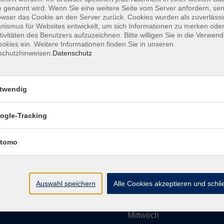
 genannt wird. Wenn Sie eine weitere Seite vom Server anfordern, se
owser das Cookie an den Server zurück. Cookies wurden als zuverlässi
ismus für Websites entwickelt, um sich Informationen zu merken oder
Impressum
AGBs
Datenschutzerklärung
Barrier
tivitäten des Benutzers aufzuzeichnen. Bitte willigen Sie in die Verwen
okies ein. Weitere Informationen finden Sie in unseren
schutzhinweisen.
Datenschutz
twendig
Umgebung e. V.
Öffnungszeiten
ogle-Tracking
tomo
Montag
rg.de
Dienstag
Auswahl speichern
Alle Cookies akzeptieren und schl
Mittwoch