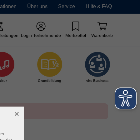
mationen
Über uns
Service
Hilfe & FAQ
leitungen
Login Teilnehmende
Merkzettel
Warenkorb
ltur
Grundbildung
vhs Business
×
rs
ei, die