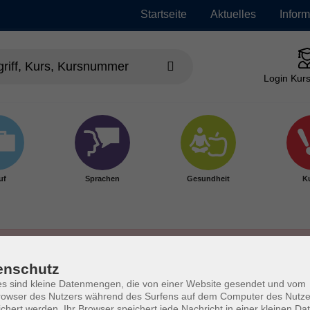
Startseite
Aktuelles
Infor
Login Kurs
uf
Sprachen
Gesundheit
Ku
enschutz
s sind kleine Datenmengen, die von einer Website gesendet und vom
owser des Nutzers während des Surfens auf dem Computer des Nutze
chert werden. Ihr Browser speichert jede Nachricht in einer kleinen Dat