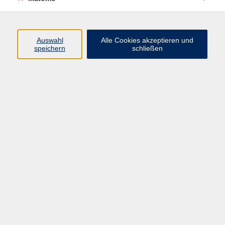
Programm
Auswahl
Alle Cookies akzeptieren und
speichern
schließen
Digitale Angebote
Gesellschaft
Beruf
Sprachen
Gesundheit
Kultur
Grundbildung
vhs Business
vhs Würzburg & Umgebung e. V.