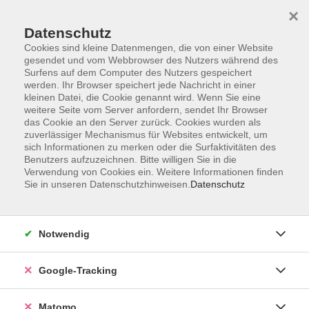
×
Datenschutz
Cookies sind kleine Datenmengen, die von einer Website
gesendet und vom Webbrowser des Nutzers während des
Surfens auf dem Computer des Nutzers gespeichert
Skip to main content
werden. Ihr Browser speichert jede Nachricht in einer
kleinen Datei, die Cookie genannt wird. Wenn Sie eine
weitere Seite vom Server anfordern, sendet Ihr Browser
Der Kurs konnte nicht gefunden werden.
das Cookie an den Server zurück. Cookies wurden als
zuverlässiger Mechanismus für Websites entwickelt, um
sich Informationen zu merken oder die Surfaktivitäten des
Benutzers aufzuzeichnen. Bitte willigen Sie in die
Verwendung von Cookies ein. Weitere Informationen finden
Sie in unseren Datenschutzhinweisen.
Datenschutz
Impressum
AGBs
Datenschutzerklärung
Notwendig
Barrierefreiheitserklärung
Widerrufsbelehrung
Google-Tracking
Widerruf
Matomo