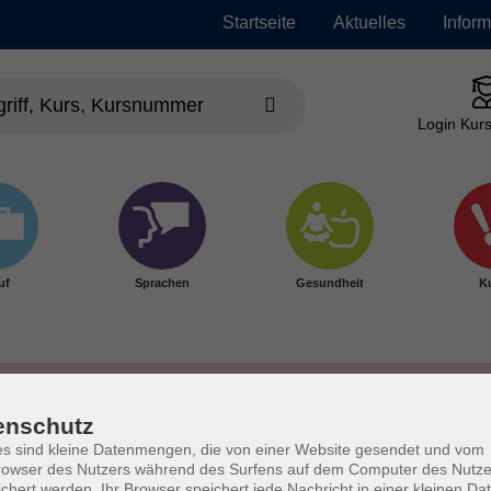
Startseite
Aktuelles
Infor
Login Kurs
uf
Sprachen
Gesundheit
Ku
enschutz
s sind kleine Datenmengen, die von einer Website gesendet und vom
owser des Nutzers während des Surfens auf dem Computer des Nutze
chert werden. Ihr Browser speichert jede Nachricht in einer kleinen Dat