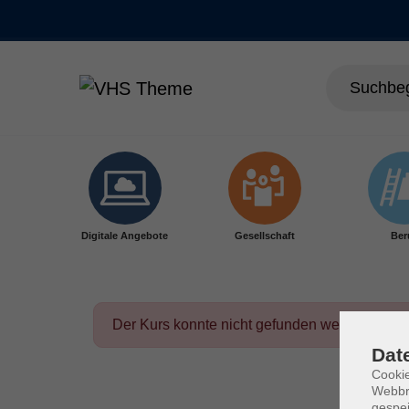
Skip to main content
Digitale Angebote
Gesellschaft
Ber
Der Kurs konnte nicht gefunden werden.
Dat
Cookie
Webbr
gespei