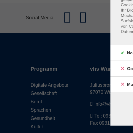
Cookie
Ihr Br
Mechan
Social Media
Surfak
von Co
Daten
No
Programm
vhs Würzburg & 
Go
Ma
Digitale Angebote
Juliuspromenade 68
97070 Würzburg
Gesellschaft
Beruf
info@vhs-wuerzbu
Sprachen
Tel: 0931 35593 0
Gesundheit
Fax 0931 35593-20
Kultur