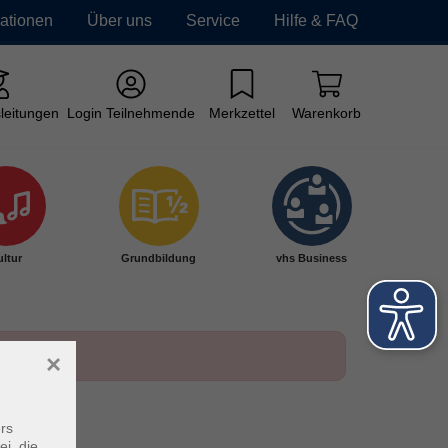
mationen
Über uns
Service
Hilfe & FAQ
leitungen
Login Teilnehmende
Merkzettel
Warenkorb
ltur
Grundbildung
vhs Business
×
rs
ei, die