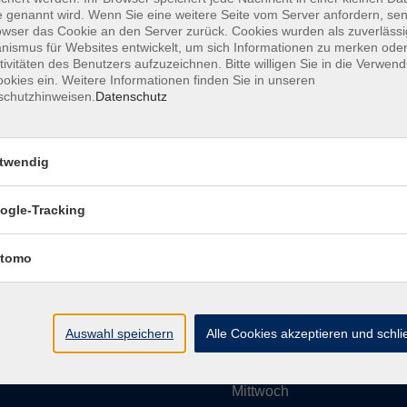
 genannt wird. Wenn Sie eine weitere Seite vom Server anfordern, se
owser das Cookie an den Server zurück. Cookies wurden als zuverlässi
ismus für Websites entwickelt, um sich Informationen zu merken oder
Impressum
AGBs
Datenschutzerklärung
Barrier
tivitäten des Benutzers aufzuzeichnen. Bitte willigen Sie in die Verwen
okies ein. Weitere Informationen finden Sie in unseren
schutzhinweisen.
Datenschutz
twendig
Umgebung e. V.
Öffnungszeiten
ogle-Tracking
tomo
Montag
rg.de
Dienstag
Auswahl speichern
Alle Cookies akzeptieren und schl
Mittwoch