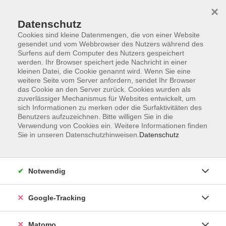
×
Datenschutz
Cookies sind kleine Datenmengen, die von einer Website
gesendet und vom Webbrowser des Nutzers während des
Surfens auf dem Computer des Nutzers gespeichert
Skip to main content
werden. Ihr Browser speichert jede Nachricht in einer
kleinen Datei, die Cookie genannt wird. Wenn Sie eine
weitere Seite vom Server anfordern, sendet Ihr Browser
Der Kurs konnte nicht gefunden werden.
das Cookie an den Server zurück. Cookies wurden als
zuverlässiger Mechanismus für Websites entwickelt, um
sich Informationen zu merken oder die Surfaktivitäten des
Benutzers aufzuzeichnen. Bitte willigen Sie in die
Verwendung von Cookies ein. Weitere Informationen finden
Sie in unseren Datenschutzhinweisen.
Datenschutz
Impressum
AGBs
Datenschutzerklärung
Notwendig
Barrierefreiheitserklärung
Widerrufsbelehrung
Google-Tracking
Widerruf
Matomo