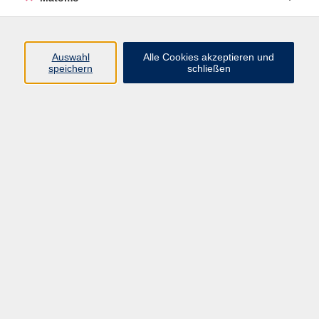
Programm
Auswahl
Alle Cookies akzeptieren und
speichern
schließen
Digitale Angebote
Gesellschaft
Beruf
Sprachen
Gesundheit
Kultur
Grundbildung
vhs Business
vhs Würzburg & Umgebung e. V.