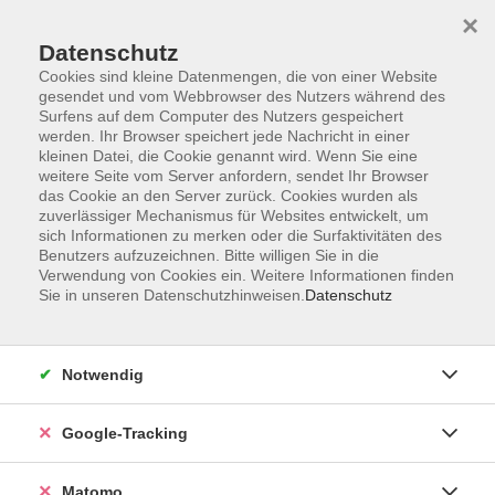
×
Datenschutz
Cookies sind kleine Datenmengen, die von einer Website
gesendet und vom Webbrowser des Nutzers während des
Surfens auf dem Computer des Nutzers gespeichert
Skip to main content
werden. Ihr Browser speichert jede Nachricht in einer
kleinen Datei, die Cookie genannt wird. Wenn Sie eine
weitere Seite vom Server anfordern, sendet Ihr Browser
Der Kurs konnte nicht gefunden werden.
das Cookie an den Server zurück. Cookies wurden als
zuverlässiger Mechanismus für Websites entwickelt, um
sich Informationen zu merken oder die Surfaktivitäten des
Benutzers aufzuzeichnen. Bitte willigen Sie in die
Verwendung von Cookies ein. Weitere Informationen finden
Sie in unseren Datenschutzhinweisen.
Datenschutz
Impressum
AGBs
Datenschutzerklärung
Notwendig
Barrierefreiheitserklärung
Widerrufsbelehrung
Google-Tracking
Widerruf
Matomo