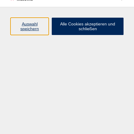
Programm
Auswahl
Alle Cookies akzeptieren und
speichern
schließen
Digitale Angebote
Gesellschaft
Beruf
Sprachen
Gesundheit
Kultur
Grundbildung
vhs Business
vhs Würzburg & Umgebung e. V.