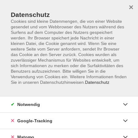
×
Datenschutz
Cookies sind kleine Datenmengen, die von einer Website
gesendet und vom Webbrowser des Nutzers während des
Surfens auf dem Computer des Nutzers gespeichert
Skip to main content
werden. Ihr Browser speichert jede Nachricht in einer
kleinen Datei, die Cookie genannt wird. Wenn Sie eine
weitere Seite vom Server anfordern, sendet Ihr Browser
Der Kurs konnte nicht gefunden werden.
das Cookie an den Server zurück. Cookies wurden als
zuverlässiger Mechanismus für Websites entwickelt, um
sich Informationen zu merken oder die Surfaktivitäten des
Benutzers aufzuzeichnen. Bitte willigen Sie in die
Verwendung von Cookies ein. Weitere Informationen finden
Sie in unseren Datenschutzhinweisen.
Datenschutz
Impressum
AGBs
Datenschutzerklärung
Notwendig
Barrierefreiheitserklärung
Widerrufsbelehrung
Google-Tracking
Widerruf
Matomo