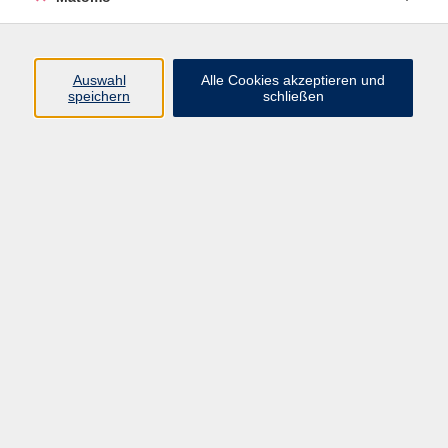
Programm
Auswahl
Alle Cookies akzeptieren und
speichern
schließen
Digitale Angebote
Gesellschaft
Beruf
Sprachen
Gesundheit
Kultur
Grundbildung
vhs Business
vhs Würzburg & Umgebung e. V.