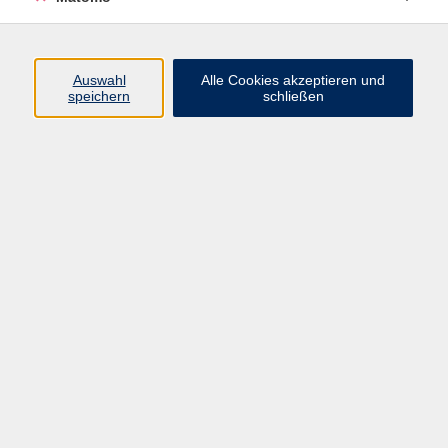
Programm
Auswahl
Alle Cookies akzeptieren und
speichern
schließen
Digitale Angebote
Gesellschaft
Beruf
Sprachen
Gesundheit
Kultur
Grundbildung
vhs Business
vhs Würzburg & Umgebung e. V.