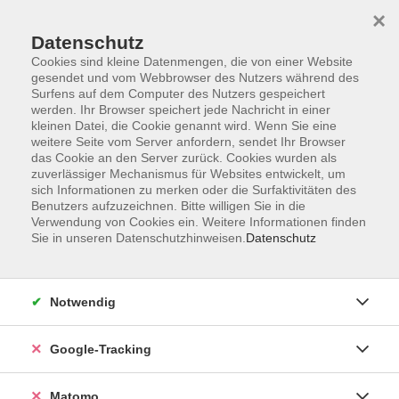
×
Datenschutz
Cookies sind kleine Datenmengen, die von einer Website
gesendet und vom Webbrowser des Nutzers während des
Surfens auf dem Computer des Nutzers gespeichert
Skip to main content
werden. Ihr Browser speichert jede Nachricht in einer
kleinen Datei, die Cookie genannt wird. Wenn Sie eine
weitere Seite vom Server anfordern, sendet Ihr Browser
Der Kurs konnte nicht gefunden werden.
das Cookie an den Server zurück. Cookies wurden als
zuverlässiger Mechanismus für Websites entwickelt, um
sich Informationen zu merken oder die Surfaktivitäten des
Benutzers aufzuzeichnen. Bitte willigen Sie in die
Verwendung von Cookies ein. Weitere Informationen finden
Sie in unseren Datenschutzhinweisen.
Datenschutz
Impressum
AGBs
Datenschutzerklärung
Notwendig
Barrierefreiheitserklärung
Widerrufsbelehrung
Google-Tracking
Widerruf
Matomo