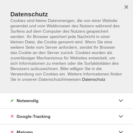
×
Datenschutz
Cookies sind kleine Datenmengen, die von einer Website
gesendet und vom Webbrowser des Nutzers während des
Surfens auf dem Computer des Nutzers gespeichert
Skip to main content
werden. Ihr Browser speichert jede Nachricht in einer
kleinen Datei, die Cookie genannt wird. Wenn Sie eine
weitere Seite vom Server anfordern, sendet Ihr Browser
Der Kurs konnte nicht gefunden werden.
das Cookie an den Server zurück. Cookies wurden als
zuverlässiger Mechanismus für Websites entwickelt, um
sich Informationen zu merken oder die Surfaktivitäten des
Benutzers aufzuzeichnen. Bitte willigen Sie in die
Verwendung von Cookies ein. Weitere Informationen finden
Sie in unseren Datenschutzhinweisen.
Datenschutz
Impressum
AGBs
Datenschutzerklärung
Notwendig
Barrierefreiheitserklärung
Widerrufsbelehrung
Google-Tracking
Widerruf
Matomo