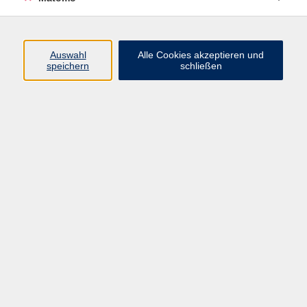
Programm
Auswahl
Alle Cookies akzeptieren und
speichern
schließen
Digitale Angebote
Gesellschaft
Beruf
Sprachen
Gesundheit
Kultur
Grundbildung
vhs Business
vhs Würzburg & Umgebung e. V.