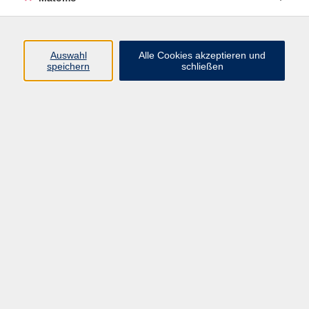
Programm
Auswahl
Alle Cookies akzeptieren und
speichern
schließen
Digitale Angebote
Gesellschaft
Beruf
Sprachen
Gesundheit
Kultur
Grundbildung
vhs Business
vhs Würzburg & Umgebung e. V.