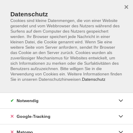
×
Datenschutz
Cookies sind kleine Datenmengen, die von einer Website
gesendet und vom Webbrowser des Nutzers während des
Surfens auf dem Computer des Nutzers gespeichert
Skip to main content
werden. Ihr Browser speichert jede Nachricht in einer
kleinen Datei, die Cookie genannt wird. Wenn Sie eine
weitere Seite vom Server anfordern, sendet Ihr Browser
Der Kurs konnte nicht gefunden werden.
das Cookie an den Server zurück. Cookies wurden als
zuverlässiger Mechanismus für Websites entwickelt, um
sich Informationen zu merken oder die Surfaktivitäten des
Benutzers aufzuzeichnen. Bitte willigen Sie in die
Verwendung von Cookies ein. Weitere Informationen finden
Sie in unseren Datenschutzhinweisen.
Datenschutz
Impressum
AGBs
Datenschutzerklärung
Notwendig
Barrierefreiheitserklärung
Widerrufsbelehrung
Google-Tracking
Widerruf
Matomo