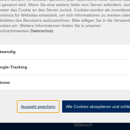
 genannt wird. Wenn Sie eine weitere Seite vom Server anfordern, se
owser das Cookie an den Server zurück. Cookies wurden als zuverlässi
ismus für Websites entwickelt, um sich Informationen zu merken oder
Impressum
AGBs
Datenschutzerklärung
Barrier
tivitäten des Benutzers aufzuzeichnen. Bitte willigen Sie in die Verwen
okies ein. Weitere Informationen finden Sie in unseren
schutzhinweisen.
Datenschutz
twendig
Umgebung e. V.
Öffnungszeiten
ogle-Tracking
tomo
Montag
rg.de
Dienstag
Auswahl speichern
Alle Cookies akzeptieren und schl
Mittwoch