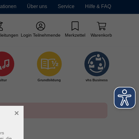
mationen
Über uns
Service
Hilfe & FAQ
leitungen
Login Teilnehmende
Merkzettel
Warenkorb
ltur
Grundbildung
vhs Business
×
rs
ei, die