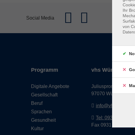
Cookie
Ihr Br
Mechan
Social Media
Surfak
von Co
Daten
No
Programm
vhs Würzburg & 
Go
Ma
Digitale Angebote
Juliuspromenade 68
97070 Würzburg
Gesellschaft
Beruf
info@vhs-wuerzbu
Sprachen
Tel: 0931 35593 0
Gesundheit
Fax 0931 35593-20
Kultur