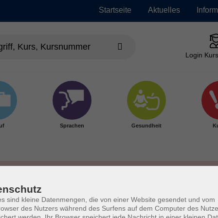
Startseite
Aktuelles
Infor
Login Kurs
uf
Sprachen
Gesundheit
Ku
enschutz
s sind kleine Datenmengen, die von einer Website gesendet und vom
owser des Nutzers während des Surfens auf dem Computer des Nutze
chert werden. Ihr Browser speichert jede Nachricht in einer kleinen Dat