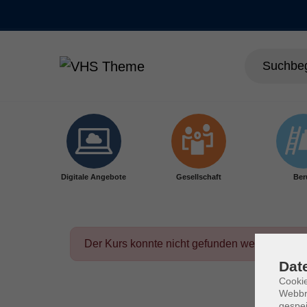
Skip to main content
Digitale Angebote
Gesellschaft
Ber
Der Kurs konnte nicht gefunden werden.
Dat
Cookie
Webbr
gespei