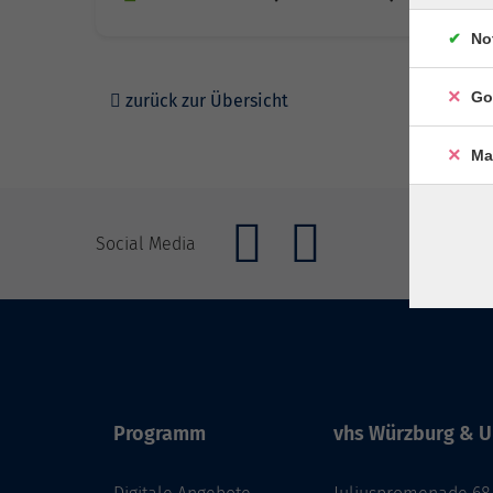
No
Go
zurück zur Übersicht
Ma
Social Media
Programm
vhs Würzburg & U