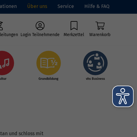
ationen
Über uns
Service
Hilfe & FAQ
leitungen
Login Teilnehmende
Merkzettel
Warenkorb
ultur
Grundbildung
vhs Business
tan und schloss mit