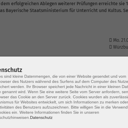
h dem erfolgreichen Ablegen weiterer Prüfungen erreichte sie
s Bayerische Staatsministerium für Unterricht und Kultus. Sei
Mo. 21.
Würzbu
Di. 22.0
enschutz
Würzbu
s sind kleine Datenmengen, die von einer Website gesendet und vom
owser des Nutzers während des Surfens auf dem Computer des Nutze
chert werden. Ihr Browser speichert jede Nachricht in einer kleinen Dat
 genannt wird. Wenn Sie eine weitere Seite vom Server anfordern, se
Mi. 23.0
owser das Cookie an den Server zurück. Cookies wurden als zuverlässi
Würzbu
ismus für Websites entwickelt, um sich Informationen zu merken oder
tivitäten des Benutzers aufzuzeichnen. Bitte willigen Sie in die Verwen
okies ein. Weitere Informationen finden Sie in unseren
schutzhinweisen.
Datenschutz
Do. 24.0