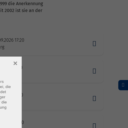
 1999 die Anerkennung
t 2002 ist sie an der
09.2026 17:20
rg
×
9.2026 17:20
rg
rs
ei, die
ndet
9.2026 17:20
ger
rg
 die
dung
9.2026 17:20