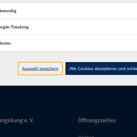
Würzbu
twendig
ogle-Tracking
tomo
Impressum
AGBs
Datenschutzerklärung
Barriere
Auswahl speichern
Alle Cookies akzeptieren und schl
mgebung e. V.
Öffnungszeiten