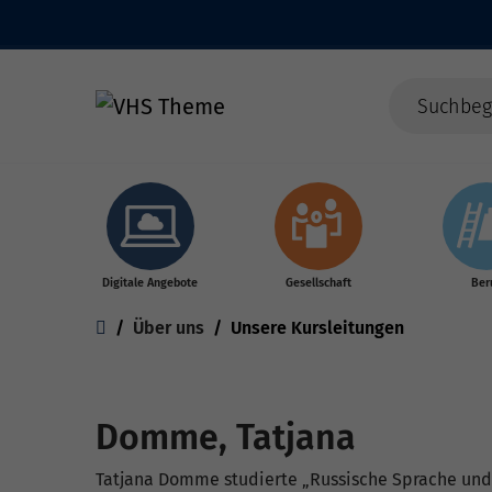
Skip to main content
Digitale Angebote
Gesellschaft
Ber
You are here:
Über uns
Unsere Kursleitungen
Domme, Tatjana
Tatjana Domme studierte „Russische Sprache und L