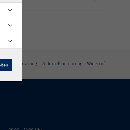
rg
freiheitserklärung
Widerrufsbelehrung
Widerruf
ießen