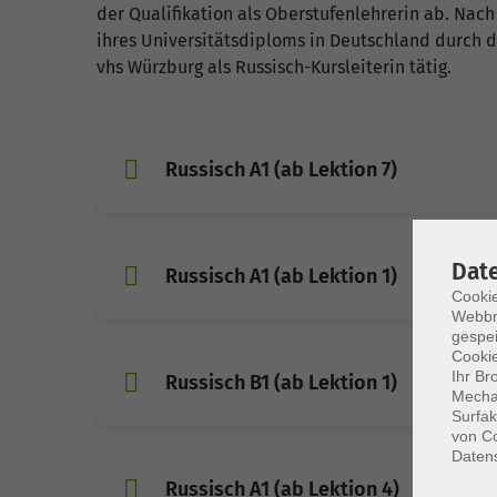
der Qualifikation als Oberstufenlehrerin ab. Nac
ihres Universitätsdiploms in Deutschland durch da
vhs Würzburg als Russisch-Kursleiterin tätig.
Russisch A1 (ab Lektion 7)
Dat
Russisch A1 (ab Lektion 1)
Cookie
Webbr
gespei
Cookie
Ihr Br
Russisch B1 (ab Lektion 1)
Mechan
Surfak
von Co
Daten
Russisch A1 (ab Lektion 4)