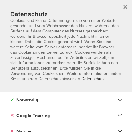
×
Datenschutz
Cookies sind kleine Datenmengen, die von einer Website
gesendet und vom Webbrowser des Nutzers während des
Surfens auf dem Computer des Nutzers gespeichert
Skip to main content
You are here:
werden. Ihr Browser speichert jede Nachricht in einer
Über uns
Unsere Kursleitungen
kleinen Datei, die Cookie genannt wird. Wenn Sie eine
weitere Seite vom Server anfordern, sendet Ihr Browser
das Cookie an den Server zurück. Cookies wurden als
zuverlässiger Mechanismus für Websites entwickelt, um
Der Dozent konnte leider nicht gefunden werden
sich Informationen zu merken oder die Surfaktivitäten des
Benutzers aufzuzeichnen. Bitte willigen Sie in die
Verwendung von Cookies ein. Weitere Informationen finden
Sie in unseren Datenschutzhinweisen.
Datenschutz
Impressum
Notwendig
AGBs
Datenschutzerklärung
Google-Tracking
Barrierefreiheitserklärung
Widerrufsbelehrung
Matomo