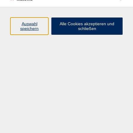
Widerruf
Auswahl
Alle Cookies akzeptieren und
speichern
schließen
Programm
Digitale Angebote
Gesellschaft
Beruf
Sprachen
Gesundheit
Kultur
Grundbildung
vhs Business