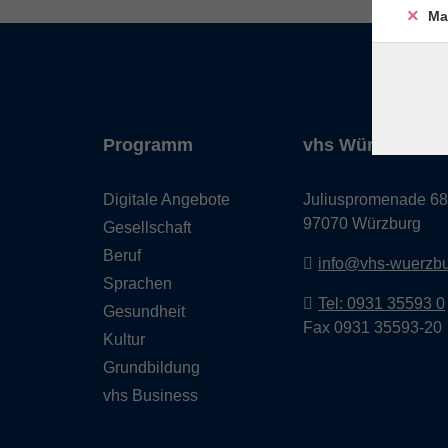
Ma
Programm
vhs Würzburg & 
Digitale Angebote
Juliuspromenade 68
97070 Würzburg
Gesellschaft
Beruf
info@vhs-wuerzbu
Sprachen
Tel: 0931 35593 0
Gesundheit
Fax 0931 35593-20
Kultur
Grundbildung
vhs Business