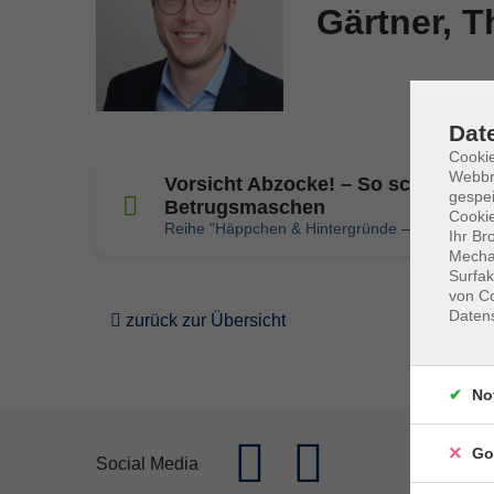
Gärtner, 
Dat
Cookie
Webbr
Vorsicht Abzocke! – So schützen S
gespei
Betrugsmaschen
Cookie
Reihe "Häppchen & Hintergründe – Verbrauch
Ihr Br
Mechan
Surfak
von Co
Daten
zurück zur Übersicht
No
Go
Social Media