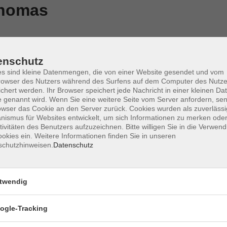
Thomas
enschutz
s sind kleine Datenmengen, die von einer Website gesendet und vom
owser des Nutzers während des Surfens auf dem Computer des Nutze
ie sich vor den häufigsten
Do. 01.
chert werden. Ihr Browser speichert jede Nachricht in einer kleinen Dat
Würzbu
 genannt wird. Wenn Sie eine weitere Seite vom Server anfordern, se
erwissen zum Feierabend"
owser das Cookie an den Server zurück. Cookies wurden als zuverlässi
ismus für Websites entwickelt, um sich Informationen zu merken oder
tivitäten des Benutzers aufzuzeichnen. Bitte willigen Sie in die Verwen
okies ein. Weitere Informationen finden Sie in unseren
schutzhinweisen.
Datenschutz
twendig
ogle-Tracking
Impressum
AGBs
Datenschutzerklärung
Barrier