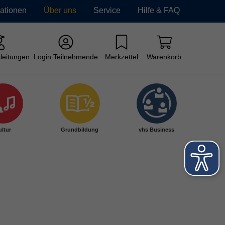
mationen
Über uns
Service
Hilfe & FAQ
leitungen
Login Teilnehmende
Merkzettel
Warenkorb
ltur
Grundbildung
vhs Business