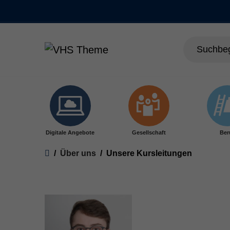
Skip to main content
Digitale Angebote
Gesellschaft
Ber
You are here:
Über uns
Unsere Kursleitungen