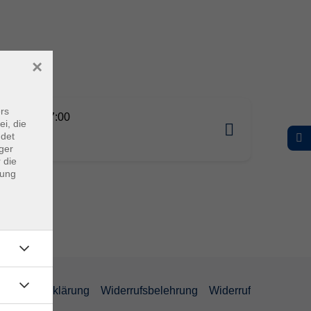
×
rs
10.2026 17:00
ei, die
rg
ndet
ger
 die
dung
efreiheitserklärung
Widerrufsbelehrung
Widerruf