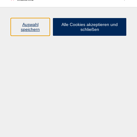
Programm
Auswahl
Alle Cookies akzeptieren und
speichern
schließen
Digitale Angebote
Gesellschaft
Beruf
Sprachen
Gesundheit
Kultur
Grundbildung
vhs Business
vhs Würzburg & Umgebung e. V.