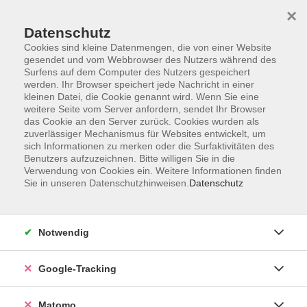
×
Datenschutz
Cookies sind kleine Datenmengen, die von einer Website
gesendet und vom Webbrowser des Nutzers während des
Surfens auf dem Computer des Nutzers gespeichert
Skip to main content
werden. Ihr Browser speichert jede Nachricht in einer
kleinen Datei, die Cookie genannt wird. Wenn Sie eine
weitere Seite vom Server anfordern, sendet Ihr Browser
Der Kurs konnte nicht gefunden werden.
das Cookie an den Server zurück. Cookies wurden als
zuverlässiger Mechanismus für Websites entwickelt, um
sich Informationen zu merken oder die Surfaktivitäten des
Benutzers aufzuzeichnen. Bitte willigen Sie in die
Verwendung von Cookies ein. Weitere Informationen finden
Sie in unseren Datenschutzhinweisen.
Datenschutz
Impressum
AGBs
Datenschutzerklärung
Notwendig
Barrierefreiheitserklärung
Widerrufsbelehrung
Google-Tracking
Widerruf
Matomo