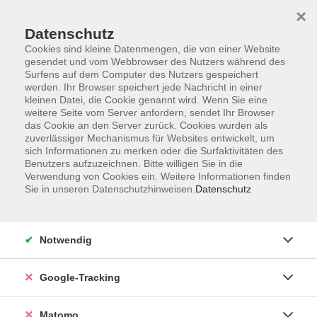
×
Datenschutz
Cookies sind kleine Datenmengen, die von einer Website
gesendet und vom Webbrowser des Nutzers während des
Surfens auf dem Computer des Nutzers gespeichert
Skip to main content
werden. Ihr Browser speichert jede Nachricht in einer
kleinen Datei, die Cookie genannt wird. Wenn Sie eine
weitere Seite vom Server anfordern, sendet Ihr Browser
Der Kurs konnte nicht gefunden werden.
das Cookie an den Server zurück. Cookies wurden als
zuverlässiger Mechanismus für Websites entwickelt, um
sich Informationen zu merken oder die Surfaktivitäten des
Benutzers aufzuzeichnen. Bitte willigen Sie in die
Verwendung von Cookies ein. Weitere Informationen finden
Sie in unseren Datenschutzhinweisen.
Datenschutz
Impressum
AGBs
Datenschutzerklärung
Notwendig
Barrierefreiheitserklärung
Widerrufsbelehrung
Google-Tracking
Widerruf
Matomo