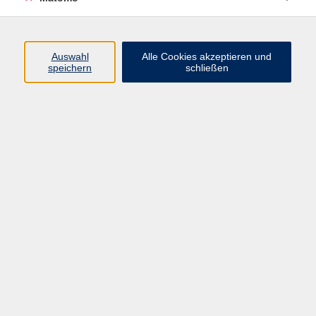
Programm
Auswahl
Alle Cookies akzeptieren und
speichern
schließen
Digitale Angebote
Gesellschaft
Beruf
Sprachen
Gesundheit
Kultur
Grundbildung
vhs Business
vhs Würzburg & Umgebung e. V.