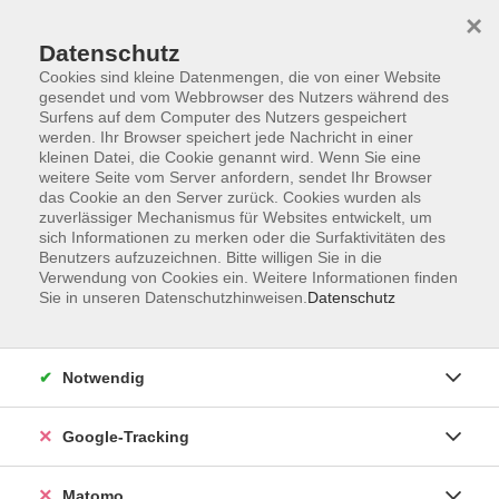
×
Datenschutz
Cookies sind kleine Datenmengen, die von einer Website
gesendet und vom Webbrowser des Nutzers während des
Surfens auf dem Computer des Nutzers gespeichert
Skip to main content
werden. Ihr Browser speichert jede Nachricht in einer
kleinen Datei, die Cookie genannt wird. Wenn Sie eine
weitere Seite vom Server anfordern, sendet Ihr Browser
Der Kurs konnte nicht gefunden werden.
das Cookie an den Server zurück. Cookies wurden als
zuverlässiger Mechanismus für Websites entwickelt, um
sich Informationen zu merken oder die Surfaktivitäten des
Benutzers aufzuzeichnen. Bitte willigen Sie in die
Verwendung von Cookies ein. Weitere Informationen finden
Sie in unseren Datenschutzhinweisen.
Datenschutz
Impressum
AGBs
Datenschutzerklärung
Notwendig
Barrierefreiheitserklärung
Widerrufsbelehrung
Google-Tracking
Widerruf
Matomo