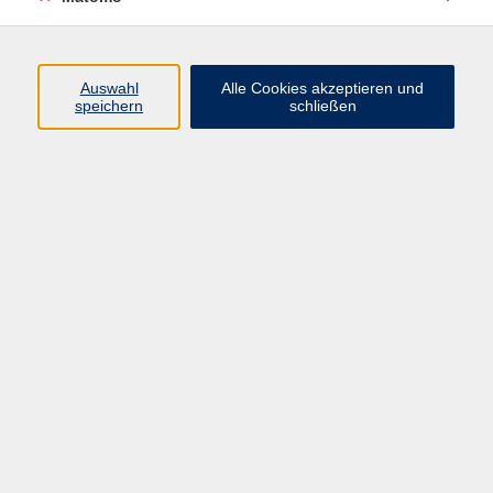
Programm
Auswahl
Alle Cookies akzeptieren und
speichern
schließen
Digitale Angebote
Gesellschaft
Beruf
Sprachen
Gesundheit
Kultur
Grundbildung
vhs Business
vhs Würzburg & Umgebung e. V.