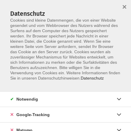
×
Datenschutz
Cookies sind kleine Datenmengen, die von einer Website
gesendet und vom Webbrowser des Nutzers während des
Surfens auf dem Computer des Nutzers gespeichert
Skip to main content
You are here:
werden. Ihr Browser speichert jede Nachricht in einer
Über uns
Unsere Kursleitungen
kleinen Datei, die Cookie genannt wird. Wenn Sie eine
weitere Seite vom Server anfordern, sendet Ihr Browser
das Cookie an den Server zurück. Cookies wurden als
Sommer, Carina
zuverlässiger Mechanismus für Websites entwickelt, um
sich Informationen zu merken oder die Surfaktivitäten des
Benutzers aufzuzeichnen. Bitte willigen Sie in die
Carina Sommer ist
Verwendung von Cookies ein. Weitere Informationen finden
Physiotherapeutin, Masseurin und
Sie in unseren Datenschutzhinweisen.
Datenschutz
Bademeisterin sowie
Manualtherapeutin und
Übungsleiterin. Bei ihren Kursen ist
Notwendig
es Ihr wichtig, vielseitige und
schonende Übungen mit Spaß und
Google-Tracking
Freude zu vermitteln
Matomo