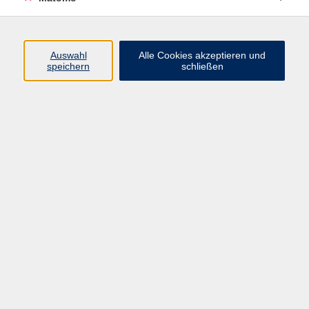
Ergebnisse filtern
mehr laden
Auswahl
Alle Cookies akzeptieren und
speichern
schließen
Karl Popper: Vom Mut, sich zu irren – Wie
wir die Zukunft offenhalten
Di. 06.10.2026 18:00
Würzburg
Vertrauen in Wissenschaft - zwischen
Expertise und Skepsis
Di. 06.10.2026 19:30
Online-Seminar, kein Präsenzunterricht