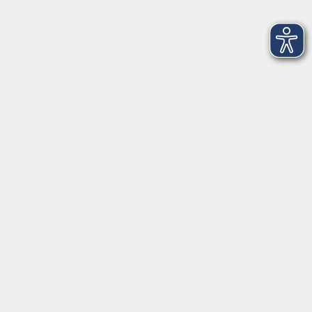
Fr. 23.10.2026 19:00
Würzburg
Klassische Massage / Partnermassage
Sa. 24.10.2026 09:30
Würzburg
Foto - Akademie: Smartphone
Sa. 24.10.2026 10:00
Würzburg