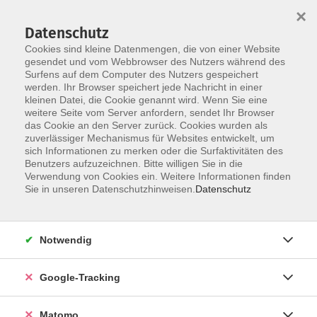
×
Datenschutz
Cookies sind kleine Datenmengen, die von einer Website
gesendet und vom Webbrowser des Nutzers während des
Surfens auf dem Computer des Nutzers gespeichert
Skip to main content
You are here:
werden. Ihr Browser speichert jede Nachricht in einer
Über uns
Unsere Kursleitungen
kleinen Datei, die Cookie genannt wird. Wenn Sie eine
weitere Seite vom Server anfordern, sendet Ihr Browser
das Cookie an den Server zurück. Cookies wurden als
Göbel, Ingrid
zuverlässiger Mechanismus für Websites entwickelt, um
sich Informationen zu merken oder die Surfaktivitäten des
Benutzers aufzuzeichnen. Bitte willigen Sie in die
Verwendung von Cookies ein. Weitere Informationen finden
Sie in unseren Datenschutzhinweisen.
Datenschutz
Gut zu Fuß
Sa. 28.11.2026 10:00
Würzburg
Notwendig
Google-Tracking
Freier Nacken und entspannte Schultern
Matomo