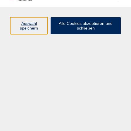
Sa. 12.12.2026 10:00
Würzburg
Auswahl
Alle Cookies akzeptieren und
speichern
schließen
Freier Nacken und entspannte Schultern
Sa. 30.01.2027 10:00
Güntersleben
zurück zur Übersicht
Impressum