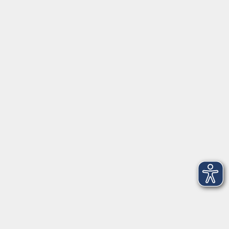
Beruf
Sprachen
Gesundheit
Kultur
Grundbildung
vhs Business
vhs Würzburg & Umgebung e. V.
Juliuspromenade 68
97070 Würzburg
info@vhs-wuerzburg.de
Tel: 0931 35593 0
Fax 0931 35593-20