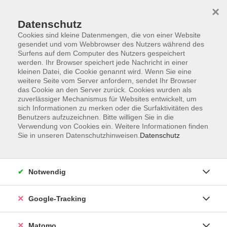
×
Datenschutz
Cookies sind kleine Datenmengen, die von einer Website
gesendet und vom Webbrowser des Nutzers während des
Surfens auf dem Computer des Nutzers gespeichert
Skip to main content
werden. Ihr Browser speichert jede Nachricht in einer
kleinen Datei, die Cookie genannt wird. Wenn Sie eine
weitere Seite vom Server anfordern, sendet Ihr Browser
das Cookie an den Server zurück. Cookies wurden als
zuverlässiger Mechanismus für Websites entwickelt, um
sich Informationen zu merken oder die Surfaktivitäten des
Benutzers aufzuzeichnen. Bitte willigen Sie in die
Verwendung von Cookies ein. Weitere Informationen finden
Sie in unseren Datenschutzhinweisen.
Datenschutz
Sie sind hier:
Notwendig
Lohn und Gehalt (1)
Xpert Business
Google-Tracking
Jede/r Arbeitgeber/in hat für die Beschäftigten
Matomo