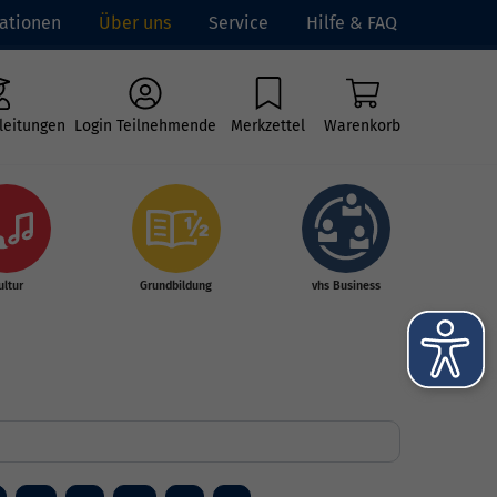
ationen
Über uns
Service
Hilfe & FAQ
leitungen
Login Teilnehmende
Merkzettel
Warenkorb
ultur
Grundbildung
vhs Business