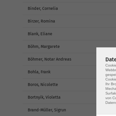
Binder, Cornelia
Birzer, Romina
Blank, Eliane
Böhm, Margarete
Dat
Böhmer, Notar Andreas
Cookie
Webbr
Bohla, Frank
gespei
Cookie
Ihr Br
Boros, Nicolette
Mechan
Surfak
Bortnyik, Violetta
von Co
Daten
Brand-Müller, Sigrun