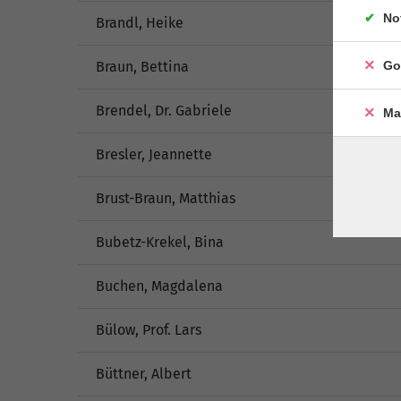
No
Brandl, Heike
Braun, Bettina
Go
Brendel, Dr. Gabriele
Ma
Bresler, Jeannette
Brust-Braun, Matthias
Bubetz-Krekel, Bina
Buchen, Magdalena
Bülow, Prof. Lars
Büttner, Albert