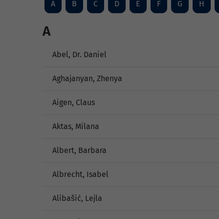
A
B
C
D
E
F
G
H
A
Abel, Dr. Daniel
Aghajanyan, Zhenya
Aigen, Claus
Aktas, Milana
Albert, Barbara
Albrecht, Isabel
Alibašić, Lejla