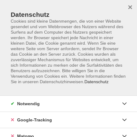
×
Datenschutz
Cookies sind kleine Datenmengen, die von einer Website
gesendet und vom Webbrowser des Nutzers während des
Surfens auf dem Computer des Nutzers gespeichert
Skip to main content
You are here:
werden. Ihr Browser speichert jede Nachricht in einer
Über uns
Unsere Kursleitungen
kleinen Datei, die Cookie genannt wird. Wenn Sie eine
weitere Seite vom Server anfordern, sendet Ihr Browser
das Cookie an den Server zurück. Cookies wurden als
zuverlässiger Mechanismus für Websites entwickelt, um
sich Informationen zu merken oder die Surfaktivitäten des
Thornberry Rivas,
Benutzers aufzuzeichnen. Bitte willigen Sie in die
Verwendung von Cookies ein. Weitere Informationen finden
Cynthia
Sie in unseren Datenschutzhinweisen.
Datenschutz
Notwendig
Peruanische Küche auf Spanisch
Google-Tracking
Sa. 22.08.2026 11:00
Würzburg
Matomo