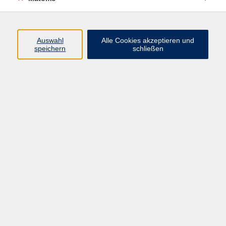
Do. 24.09.2026 10:05
Kürnach
Auswahl
Alle Cookies akzeptieren und
speichern
schließen
zurück zur Übersicht
Impressum
AGBs
Datenschutzerklärung
Barrierefreiheitserklärung
Widerrufsbelehrung
Widerruf