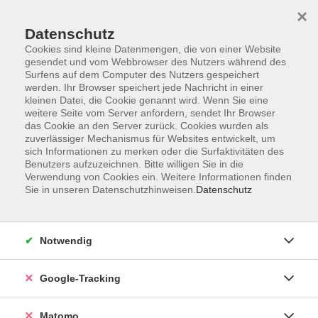
×
Datenschutz
Cookies sind kleine Datenmengen, die von einer Website
gesendet und vom Webbrowser des Nutzers während des
Surfens auf dem Computer des Nutzers gespeichert
Skip to main content
You are here:
werden. Ihr Browser speichert jede Nachricht in einer
Über uns
Unsere Kursleitungen
kleinen Datei, die Cookie genannt wird. Wenn Sie eine
weitere Seite vom Server anfordern, sendet Ihr Browser
das Cookie an den Server zurück. Cookies wurden als
Riehl, Ute
zuverlässiger Mechanismus für Websites entwickelt, um
sich Informationen zu merken oder die Surfaktivitäten des
Benutzers aufzuzeichnen. Bitte willigen Sie in die
Verwendung von Cookies ein. Weitere Informationen finden
Sie in unseren Datenschutzhinweisen.
Datenschutz
Pilates Mittelstufe am Vormittag
Do. 24.09.2026 09:00
Kürnach
Notwendig
Google-Tracking
Pilates Mittelstufe am Vormittag
Matomo