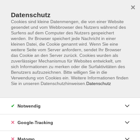
×
Datenschutz
Cookies sind kleine Datenmengen, die von einer Website
gesendet und vom Webbrowser des Nutzers während des
Surfens auf dem Computer des Nutzers gespeichert
Skip to main content
You are here:
werden. Ihr Browser speichert jede Nachricht in einer
Über uns
Unsere Kursleitungen
kleinen Datei, die Cookie genannt wird. Wenn Sie eine
weitere Seite vom Server anfordern, sendet Ihr Browser
das Cookie an den Server zurück. Cookies wurden als
Yakunina, Tatyana
zuverlässiger Mechanismus für Websites entwickelt, um
sich Informationen zu merken oder die Surfaktivitäten des
Benutzers aufzuzeichnen. Bitte willigen Sie in die
Verwendung von Cookies ein. Weitere Informationen finden
Sie in unseren Datenschutzhinweisen.
Datenschutz
Online-Kurs: Russisch B1 (ab Lektion 7)
Mo. 28.09.2026 18:30
Online-Seminar, Zoom-Meeting 04 neu
Notwendig
Google-Tracking
Matomo