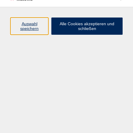
zurück zur Übersicht
Auswahl
Alle Cookies akzeptieren und
Impressum
speichern
schließen
AGBs
Datenschutzerklärung
Barrierefreiheitserklärung
Widerrufsbelehrung
Widerruf
Programm
Digitale Angebote
Gesellschaft
Beruf