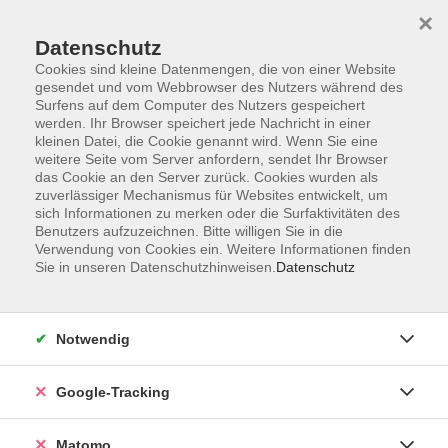
×
Datenschutz
Cookies sind kleine Datenmengen, die von einer Website
gesendet und vom Webbrowser des Nutzers während des
Surfens auf dem Computer des Nutzers gespeichert
Skip to main content
You are here:
werden. Ihr Browser speichert jede Nachricht in einer
Über uns
Unsere Kursleitungen
kleinen Datei, die Cookie genannt wird. Wenn Sie eine
weitere Seite vom Server anfordern, sendet Ihr Browser
das Cookie an den Server zurück. Cookies wurden als
Heinze, Stephanie
zuverlässiger Mechanismus für Websites entwickelt, um
sich Informationen zu merken oder die Surfaktivitäten des
Benutzers aufzuzeichnen. Bitte willigen Sie in die
Verwendung von Cookies ein. Weitere Informationen finden
Sie in unseren Datenschutzhinweisen.
Datenschutz
vhs.online: Achtsamkeit & Kinder stärken mit
Herz und Humor – mit Leichtigkeit durch den
Alltag
Notwendig
Do. 15.10.2026 19:00
Online-Seminar, kein Präsenzunterricht
Google-Tracking
Matomo