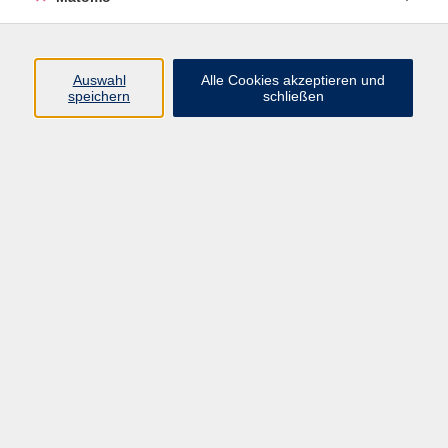
zurück zur Übersicht
Auswahl
Alle Cookies akzeptieren und
speichern
schließen
Impressum
AGBs
Datenschutzerklärung
Barrierefreiheitserklärung
Widerrufsbelehrung
Widerruf
Programm
Digitale Angebote