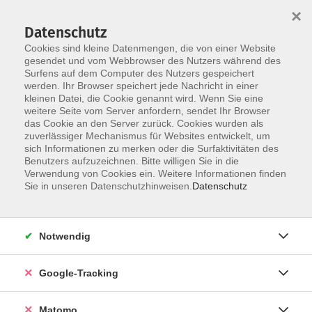
×
Datenschutz
Cookies sind kleine Datenmengen, die von einer Website
gesendet und vom Webbrowser des Nutzers während des
Surfens auf dem Computer des Nutzers gespeichert
Skip to main content
You are here:
werden. Ihr Browser speichert jede Nachricht in einer
Über uns
Unsere Kursleitungen
kleinen Datei, die Cookie genannt wird. Wenn Sie eine
weitere Seite vom Server anfordern, sendet Ihr Browser
das Cookie an den Server zurück. Cookies wurden als
Hiltscher, Markus
zuverlässiger Mechanismus für Websites entwickelt, um
sich Informationen zu merken oder die Surfaktivitäten des
Benutzers aufzuzeichnen. Bitte willigen Sie in die
Verwendung von Cookies ein. Weitere Informationen finden
Sie in unseren Datenschutzhinweisen.
Datenschutz
West Coast Swing – Mittelstufe
Mi. 07.10.2026 19:00
Würzburg
Notwendig
Google-Tracking
West Coast Swing – Aufbaukurs
Matomo