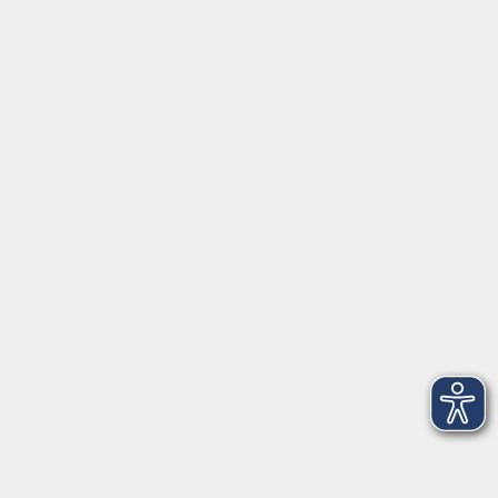
97070 Würzburg
info@vhs-wuerzburg.de
Tel: 0931 35593 0
Fax 0931 35593-20
Öffnungszeiten
Montag
09:00 - 12:30 Uhr
13:00 - 16:30 Uhr
Dienstag
10:00 - 12:30 Uhr
13:00 - 16:30 Uhr
Mittwoch
09:00 - 12:30 Uhr
13:00 - 16:30 Uhr