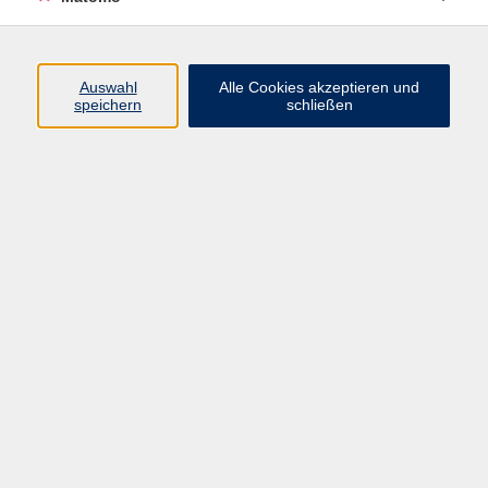
Mi. 07.10.2026 20:00
Würzburg
Auswahl
Alle Cookies akzeptieren und
speichern
schließen
zurück zur Übersicht
Impressum
AGBs
Datenschutzerklärung
Barrierefreiheitserklärung
Widerrufsbelehrung
Widerruf