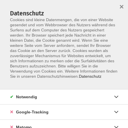
×
Datenschutz
Cookies sind kleine Datenmengen, die von einer Website
gesendet und vom Webbrowser des Nutzers während des
Surfens auf dem Computer des Nutzers gespeichert
Skip to main content
werden. Ihr Browser speichert jede Nachricht in einer
kleinen Datei, die Cookie genannt wird. Wenn Sie eine
weitere Seite vom Server anfordern, sendet Ihr Browser
das Cookie an den Server zurück. Cookies wurden als
zuverlässiger Mechanismus für Websites entwickelt, um
sich Informationen zu merken oder die Surfaktivitäten des
Benutzers aufzuzeichnen. Bitte willigen Sie in die
Verwendung von Cookies ein. Weitere Informationen finden
Sie in unseren Datenschutzhinweisen.
Datenschutz
33 Kurse
Notwendig
zurück zu Genuss & Kultur
Kurse nach Themen
Google-Tracking
Backen: Brot & Gebäck
7
Matomo