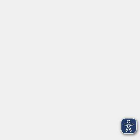
Darm
Do. 28.01.2027 17:00
Würzburg
Impressum
AGBs
Datenschutzerklärung
Barrierefreiheitserklärung
Widerrufsbelehrung
Widerruf