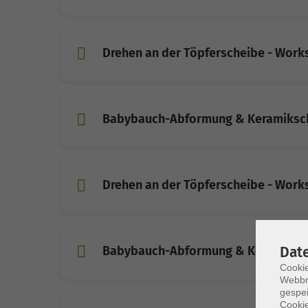
Drehen an der Töpferscheibe - Wor
Babybauch-Abformung & Keramiksch
Drehen an der Töpferscheibe - Wor
Dat
Babybauch-Abformung & Keramiksch
Cookie
Webbr
gespei
Cookie