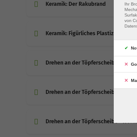
Keramik: Der Rakubrand
Ihr Br
Mechan
Surfak
von Co
Daten
Keramik: Figürliches Plastizieren - 
No
Drehen an der Töpferscheibe - Wor
Go
Ma
Drehen an der Töpferscheibe - Wor
Drehen an der Töpferscheibe - Wor