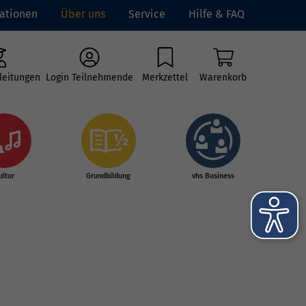
ationen
Über uns
Service
Hilfe & FAQ
leitungen
Login Teilnehmende
Merkzettel
Warenkorb
ultur
Grundbildung
vhs Business