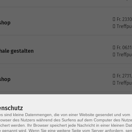
Fr. 23.1
kshop
Treffpu
Fr. 06.1
ale gestalten
Treffpu
Fr. 27.1
kshop
Treffpu
Fr. 04.1
enschutz
ale gestalten
Treffpu
s sind kleine Datenmengen, die von einer Website gesendet und vom
owser des Nutzers während des Surfens auf dem Computer des Nutze
chert werden. Ihr Browser speichert jede Nachricht in einer kleinen Dat
 genannt wird. Wenn Sie eine weitere Seite vom Server anfordern, se