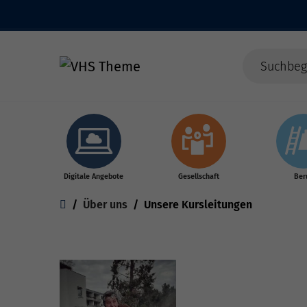
Skip to main content
Digitale Angebote
Gesellschaft
Ber
You are here:
Über uns
Unsere Kursleitungen