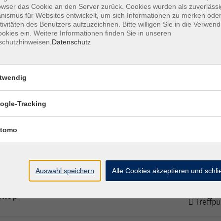
Sa. 05.1
owser das Cookie an den Server zurück. Cookies wurden als zuverlässi
Treffpu
ismus für Websites entwickelt, um sich Informationen zu merken oder
tivitäten des Benutzers aufzuzeichnen. Bitte willigen Sie in die Verwen
okies ein. Weitere Informationen finden Sie in unseren
schutzhinweisen.
Datenschutz
Sa. 05.1
Einführung in die menschliche Form
Treffpu
twendig
Sa. 05.1
kshop
ogle-Tracking
Treffpu
tomo
Fr. 11.1
kshop
Treffpu
Auswahl speichern
Alle Cookies akzeptieren und schl
Sa. 12.1
kshop
Treffpu