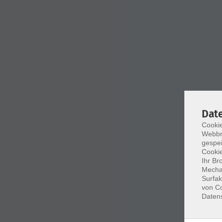
Dat
Cookie
Webbr
gespei
Cookie
Ihr Br
Mechan
Surfak
von Co
Daten