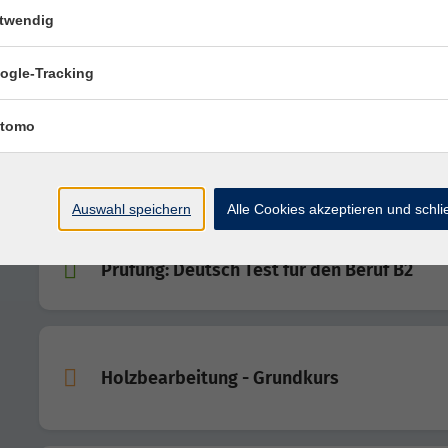
twendig
Sommerakademie: Menschliche Skulpturen
Tiere, Objekte und vieles mehr...aus Kerami
ogle-Tracking
tomo
Holzbearbeitung - Grundkurs
Auswahl speichern
Alle Cookies akzeptieren und schl
Prüfung: Deutsch Test für den Beruf B2
Holzbearbeitung - Grundkurs