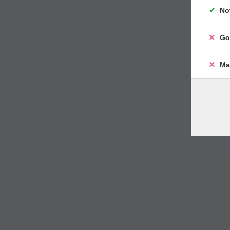
No
Go
Ma