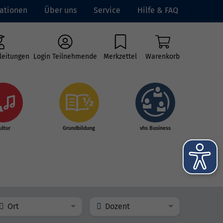
ationen
Über uns
Service
Hilfe & FAQ
leitungen
Login Teilnehmende
Merkzettel
Warenkorb
ultur
Grundbildung
vhs Business
Ort
Dozent