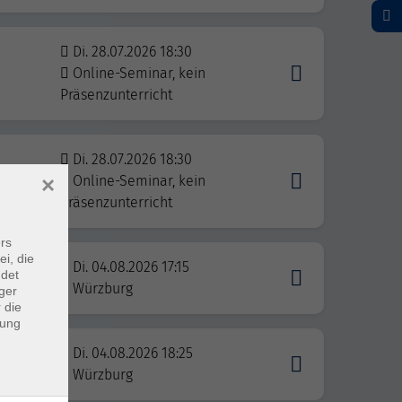
Di. 28.07.2026 18:30
Online-Seminar, kein
Präsenzunterricht
Di. 28.07.2026 18:30
×
Online-Seminar, kein
Präsenzunterricht
rs
ei, die
Di. 04.08.2026 17:15
ndet
Würzburg
ger
 die
dung
Di. 04.08.2026 18:25
Würzburg