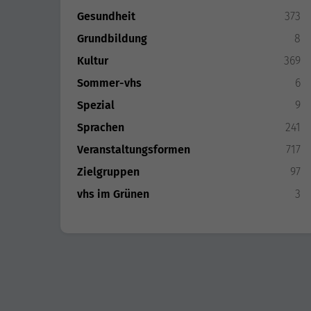
Gesundheit
373
Grundbildung
8
Kultur
369
Sommer-vhs
6
Spezial
9
Sprachen
241
Veranstaltungsformen
717
Zielgruppen
97
vhs im Grünen
3