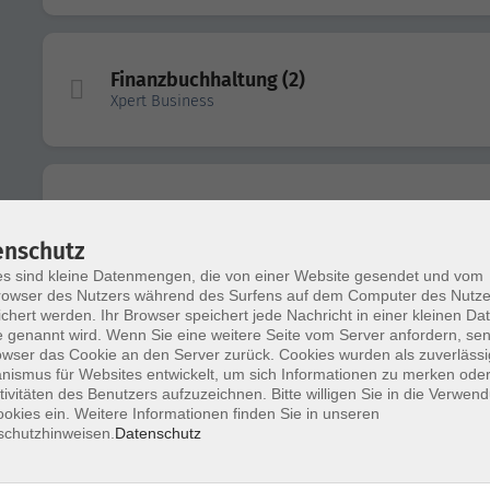
Finanzbuchhaltung (2)
Xpert Business
Lohn und Gehalt mit DATEV
Xpert Business
enschutz
s sind kleine Datenmengen, die von einer Website gesendet und vom
owser des Nutzers während des Surfens auf dem Computer des Nutze
chert werden. Ihr Browser speichert jede Nachricht in einer kleinen Dat
 genannt wird. Wenn Sie eine weitere Seite vom Server anfordern, se
Pilates Basics und Mittelstufe
owser das Cookie an den Server zurück. Cookies wurden als zuverlässi
ismus für Websites entwickelt, um sich Informationen zu merken oder
tivitäten des Benutzers aufzuzeichnen. Bitte willigen Sie in die Verwen
okies ein. Weitere Informationen finden Sie in unseren
schutzhinweisen.
Datenschutz
Pilates für Fortgeschrittene