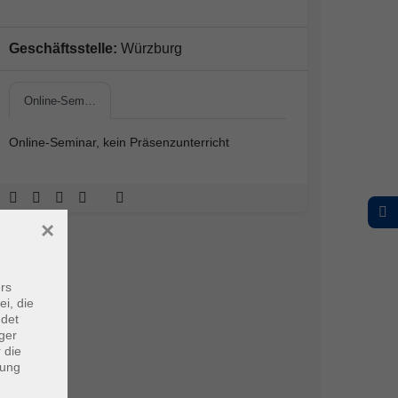
Geschäftsstelle:
Würzburg
Online-Sem…
Online-Seminar, kein Präsenzunterricht
×
rs
ei, die
ndet
ger
 die
dung