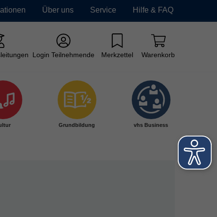
mationen
Über uns
Service
Hilfe & FAQ
leitungen
Login Teilnehmende
Merkzettel
Warenkorb
ltur
Grundbildung
vhs Business