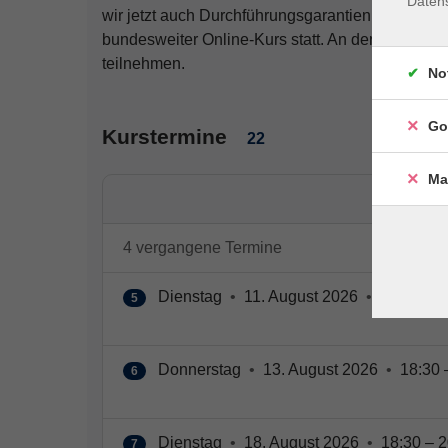
Daten
wir jetzt auch Durchführungsgarantien für wenig 
bundesweiter Online-Kurs statt. An den Live-O
teilnehmen.
No
Go
Kurstermine
22
Ma
4 vergangene Termine
Dienstag
•
11. August 2026
•
18:30 – 2
5
Donnerstag
•
13. August 2026
•
18:30 
6
Dienstag
•
18. August 2026
•
18:30 – 2
7