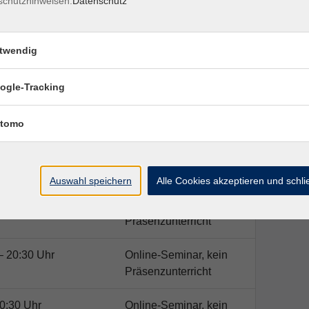
schutzhinweisen.
Datenschutz
besuchte Kurse geben. Der Kurs findet als
nline-Seminaren können Sie bequem von zu Hause
twendig
ogle-Tracking
tomo
Ort / Raum
Auswahl speichern
Alle Cookies akzeptieren und schl
0:30 Uhr
Online-Seminar, kein
Präsenzunterricht
– 20:30 Uhr
Online-Seminar, kein
Präsenzunterricht
0:30 Uhr
Online-Seminar, kein