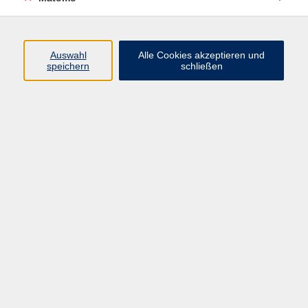
Programm
Auswahl
Alle Cookies akzeptieren und
speichern
schließen
Digitale Angebote
Gesellschaft
Beruf
Sprachen
Gesundheit
Kultur
Grundbildung
vhs Business
vhs Würzburg & Umgebung e. V.