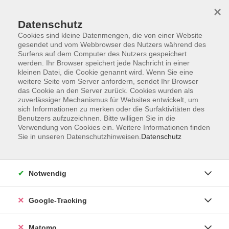
×
Datenschutz
Cookies sind kleine Datenmengen, die von einer Website
gesendet und vom Webbrowser des Nutzers während des
Surfens auf dem Computer des Nutzers gespeichert
Skip to main content
werden. Ihr Browser speichert jede Nachricht in einer
kleinen Datei, die Cookie genannt wird. Wenn Sie eine
weitere Seite vom Server anfordern, sendet Ihr Browser
Der Kurs konnte nicht gefunden werden.
das Cookie an den Server zurück. Cookies wurden als
zuverlässiger Mechanismus für Websites entwickelt, um
sich Informationen zu merken oder die Surfaktivitäten des
Benutzers aufzuzeichnen. Bitte willigen Sie in die
Verwendung von Cookies ein. Weitere Informationen finden
Sie in unseren Datenschutzhinweisen.
Datenschutz
Impressum
AGBs
Datenschutzerklärung
Notwendig
Barrierefreiheitserklärung
Widerrufsbelehrung
Google-Tracking
Widerruf
Matomo