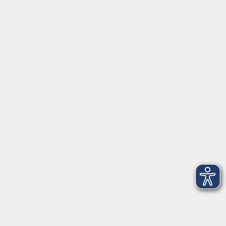
Kultur
Grundbildung
vhs Business
vhs Würzburg & Umgebung e. V.
Juliuspromenade 68
97070 Würzburg
info@vhs-wuerzburg.de
Tel: 0931 35593 0
Fax 0931 35593-20
Öffnungszeiten