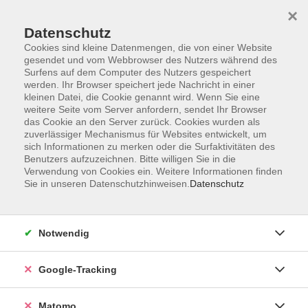
×
Datenschutz
Cookies sind kleine Datenmengen, die von einer Website
gesendet und vom Webbrowser des Nutzers während des
Surfens auf dem Computer des Nutzers gespeichert
Skip to main content
werden. Ihr Browser speichert jede Nachricht in einer
kleinen Datei, die Cookie genannt wird. Wenn Sie eine
weitere Seite vom Server anfordern, sendet Ihr Browser
das Cookie an den Server zurück. Cookies wurden als
zuverlässiger Mechanismus für Websites entwickelt, um
sich Informationen zu merken oder die Surfaktivitäten des
Benutzers aufzuzeichnen. Bitte willigen Sie in die
Verwendung von Cookies ein. Weitere Informationen finden
Sie in unseren Datenschutzhinweisen.
Datenschutz
Sie sind hier:
Gesundheit
Gymnastik und Fitness
Notwendig
Pilates für Fortgeschrittene
Google-Tracking
Im Flow sein - sich nur noch auf den eigenen Körper
konzentrieren, Pilates trainieren und wirken lassen. Ins
Matomo