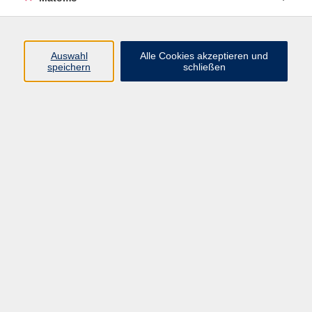
Spüren kommen: Muskeln werden abwechselnd
gestärkt, gedehnt & bewegt - geschmeidige
Bewegungen, die Sie für den Alltag stabilisieren.
Auswahl
Alle Cookies akzeptieren und
speichern
schließen
Bitte mitbringen: bequeme Kleidung, Antirutschsocken,
Handtuch und ein Getränk.
28,00 €
Gebühr
23,60 €
ermäßigte Gebühr
Kursnummer:
55006D
Start
Ende
Di. 04.08.2026
Di. 25.08.2026