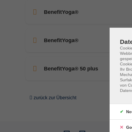
BenefitYoga®
BenefitYoga®
Dat
Cookie
Webbr
gespei
Cookie
BenefitYoga® 50 plus
Ihr Br
Mechan
Surfak
von Co
Daten
zurück zur Übersicht
No
Go