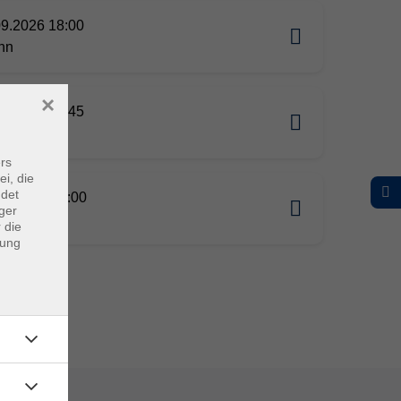
09.2026 18:00
nn
×
09.2026 19:45
nn
rs
ei, die
ndet
09.2026 09:00
ger
nn
 die
dung