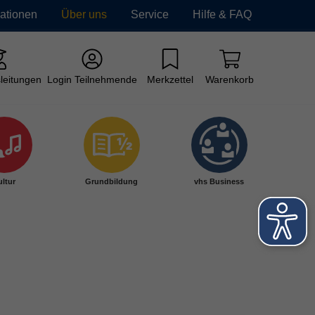
mationen
Über uns
Service
Hilfe & FAQ
leitungen
Login Teilnehmende
Merkzettel
Warenkorb
ltur
Grundbildung
vhs Business