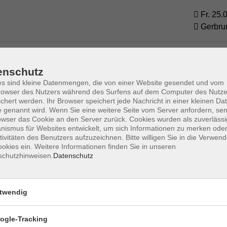
Fr. 25.
Gerbru
Fr. 25.
enschutz
Gerbru
s sind kleine Datenmengen, die von einer Website gesendet und vom
owser des Nutzers während des Surfens auf dem Computer des Nutze
chert werden. Ihr Browser speichert jede Nachricht in einer kleinen Dat
 genannt wird. Wenn Sie eine weitere Seite vom Server anfordern, se
Mi. 30.
owser das Cookie an den Server zurück. Cookies wurden als zuverlässi
Gerbru
ismus für Websites entwickelt, um sich Informationen zu merken oder
tivitäten des Benutzers aufzuzeichnen. Bitte willigen Sie in die Verwen
okies ein. Weitere Informationen finden Sie in unseren
schutzhinweisen.
Datenschutz
twendig
ogle-Tracking