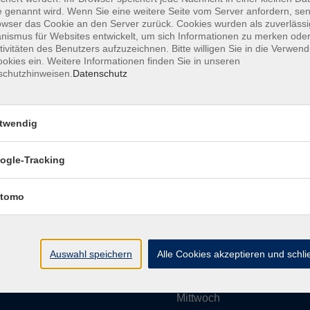
 genannt wird. Wenn Sie eine weitere Seite vom Server anfordern, se
owser das Cookie an den Server zurück. Cookies wurden als zuverlässi
ismus für Websites entwickelt, um sich Informationen zu merken oder
Impressum
AGBs
Datenschutzerklärung
Barrier
tivitäten des Benutzers aufzuzeichnen. Bitte willigen Sie in die Verwen
okies ein. Weitere Informationen finden Sie in unseren
schutzhinweisen.
Datenschutz
twendig
Umgebung e. V.
Öffnungszeiten
ogle-Tracking
tomo
Montag
rg.de
Dienstag
Auswahl speichern
Alle Cookies akzeptieren und schl
Mittwoch