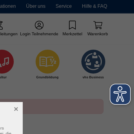
mationen
Über uns
Service
Hilfe & FAQ
leitungen
Login Teilnehmende
Merkzettel
Warenkorb
ltur
Grundbildung
vhs Business
×
rs
ei, die