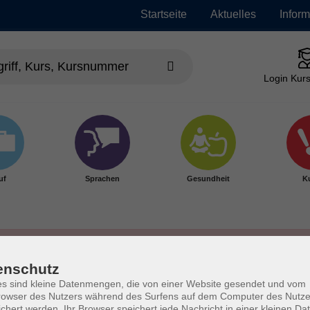
Startseite
Aktuelles
Infor
Login Kurs
uf
Sprachen
Gesundheit
Ku
enschutz
s sind kleine Datenmengen, die von einer Website gesendet und vom
owser des Nutzers während des Surfens auf dem Computer des Nutze
chert werden. Ihr Browser speichert jede Nachricht in einer kleinen Dat