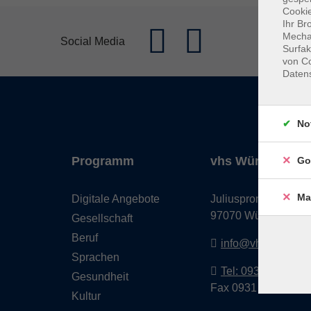
Cookie
Ihr Br
Mechan
Social Media
Surfak
von Co
Daten
No
Programm
vhs Würzburg & 
Go
Ma
Digitale Angebote
Juliuspromenade 68
97070 Würzburg
Gesellschaft
Beruf
info@vhs-wuerzbu
Sprachen
Tel: 0931 35593 0
Gesundheit
Fax 0931 35593-20
Kultur