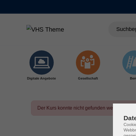
Skip to main content
Digitale Angebote
Gesellschaft
Ber
Der Kurs konnte nicht gefunden werden.
Dat
Cookie
Webbr
gespei