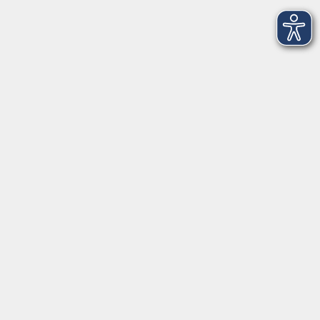
Programm
Digitale Angebote
Gesellschaft
Beruf
Sprachen
Gesundheit
Kultur
Grundbildung
vhs Business
vhs Würzburg & Umgebung e. V.