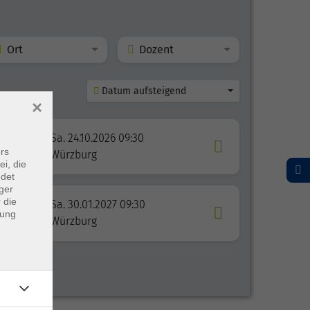
Ort
Dozent
Datum aufsteigend
×
Sa. 24.10.2026 09:30
rs
Würzburg
ei, die
ndet
ger
 die
Sa. 30.01.2027 09:30
dung
Würzburg