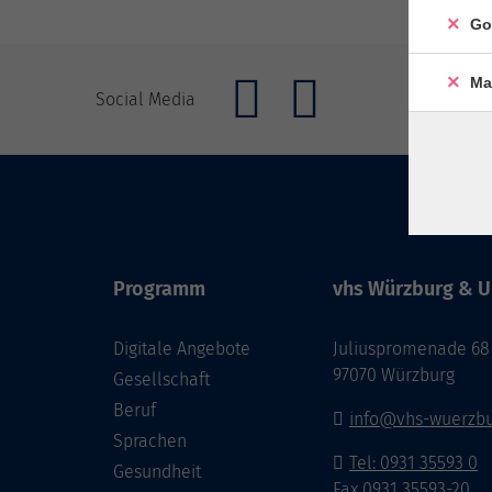
Go
Ma
Social Media
Programm
vhs Würzburg & U
Digitale Angebote
Juliuspromenade 68
97070 Würzburg
Gesellschaft
Beruf
info@vhs-wuerzbu
Sprachen
Tel: 0931 35593 0
Gesundheit
Fax 0931 35593-20