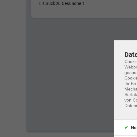
zurück zu Gesundheit
Dat
Cookie
Webbr
gespei
Cookie
Ihr Br
Mechan
Surfak
von Co
Daten
No