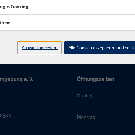
ogle-Tracking
tomo
Impressum
AGBs
Datenschutzerklärung
Barriere
Auswahl speichern
Alle Cookies akzeptieren und schl
mgebung e. V.
Öffnungszeiten
Montag
rg.de
Dienstag