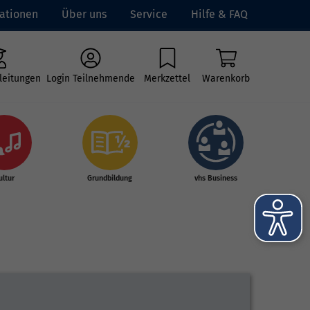
ationen
Über uns
Service
Hilfe & FAQ
leitungen
Login Teilnehmende
Merkzettel
Warenkorb
ultur
Grundbildung
vhs Business