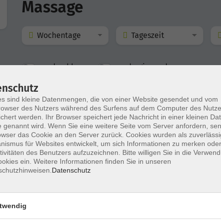
Massage
Wochentage
Tageszeit
nur buchbare
nur beginnende
enschutz
s sind kleine Datenmengen, die von einer Website gesendet und vom
Klassische Massage / Partnermassage
owser des Nutzers während des Surfens auf dem Computer des Nutze
chert werden. Ihr Browser speichert jede Nachricht in einer kleinen Dat
 genannt wird. Wenn Sie eine weitere Seite vom Server anfordern, se
owser das Cookie an den Server zurück. Cookies wurden als zuverlässi
ismus für Websites entwickelt, um sich Informationen zu merken oder
Klassische Massage / Partnermassage
tivitäten des Benutzers aufzuzeichnen. Bitte willigen Sie in die Verwen
okies ein. Weitere Informationen finden Sie in unseren
schutzhinweisen.
Datenschutz
twendig