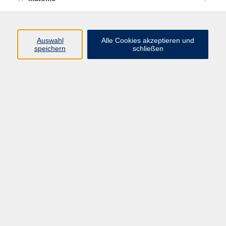
zurück zur Übersicht
Auswahl
Alle Cookies akzeptieren und
speichern
schließen
Impressum
AGBs
Datenschutzerklärung
Barrierefreiheitserklärung
Widerrufsbelehrung
Widerruf
Programm
Digitale Angebote
Gesellschaft