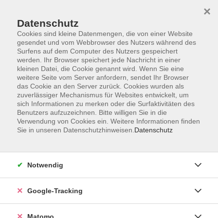
×
Datenschutz
Cookies sind kleine Datenmengen, die von einer Website
gesendet und vom Webbrowser des Nutzers während des
Surfens auf dem Computer des Nutzers gespeichert
Skip to main content
You are here:
werden. Ihr Browser speichert jede Nachricht in einer
Über uns
Unsere Kursleitungen
kleinen Datei, die Cookie genannt wird. Wenn Sie eine
weitere Seite vom Server anfordern, sendet Ihr Browser
das Cookie an den Server zurück. Cookies wurden als
Kraus, Dalia
zuverlässiger Mechanismus für Websites entwickelt, um
sich Informationen zu merken oder die Surfaktivitäten des
Benutzers aufzuzeichnen. Bitte willigen Sie in die
Verwendung von Cookies ein. Weitere Informationen finden
Sie in unseren Datenschutzhinweisen.
Datenschutz
Albrecht Dürer – Leben, Kunst, Erfolg und
Vermächtnis
Di. 27.10.2026 17:00
Notwendig
Güntersleben
Google-Tracking
Matomo