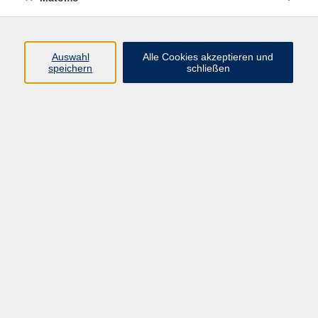
Rücken-Fit
Di. 22.09.2026 19:10
Kürnach
Auswahl
Alle Cookies akzeptieren und
speichern
schließen
zurück zur Übersicht
Impressum
AGBs
Datenschutzerklärung
Barrierefreiheitserklärung
Widerrufsbelehrung
Widerruf