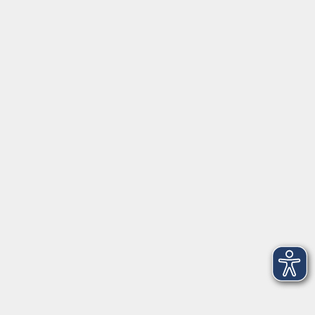
Juliuspromenade 68
97070 Würzburg
info@vhs-wuerzburg.de
Tel: 0931 35593 0
Fax 0931 35593-20
Öffnungszeiten
Montag
09:00 - 12:30 Uhr
13:00 - 16:30 Uhr
Dienstag
10:00 - 12:30 Uhr
13:00 - 16:30 Uhr
Mittwoch
09:00 - 12:30 Uhr
13:00 - 16:30 Uhr