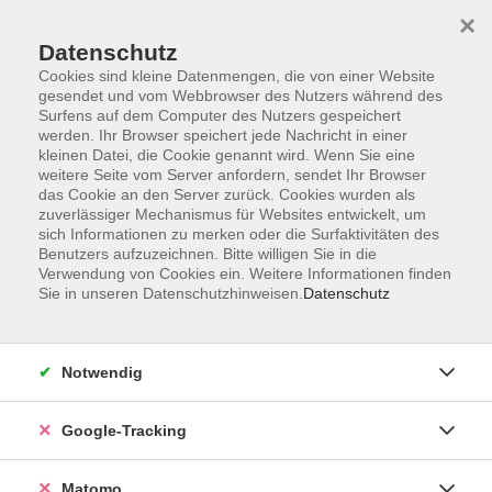
×
Datenschutz
Cookies sind kleine Datenmengen, die von einer Website
gesendet und vom Webbrowser des Nutzers während des
Surfens auf dem Computer des Nutzers gespeichert
Skip to main content
You are here:
werden. Ihr Browser speichert jede Nachricht in einer
Über uns
Unsere Kursleitungen
kleinen Datei, die Cookie genannt wird. Wenn Sie eine
weitere Seite vom Server anfordern, sendet Ihr Browser
das Cookie an den Server zurück. Cookies wurden als
Spanheimer, Monika
zuverlässiger Mechanismus für Websites entwickelt, um
sich Informationen zu merken oder die Surfaktivitäten des
Benutzers aufzuzeichnen. Bitte willigen Sie in die
Verwendung von Cookies ein. Weitere Informationen finden
Sie in unseren Datenschutzhinweisen.
Datenschutz
Ein wohltuendes und kräftigendes
Körpertraining
Di. 22.09.2026 18:00
Notwendig
Kürnach
Google-Tracking
Matomo