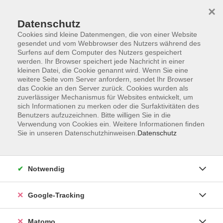
×
Datenschutz
Cookies sind kleine Datenmengen, die von einer Website
gesendet und vom Webbrowser des Nutzers während des
Surfens auf dem Computer des Nutzers gespeichert
Skip to main content
You are here:
werden. Ihr Browser speichert jede Nachricht in einer
Über uns
Unsere Kursleitungen
kleinen Datei, die Cookie genannt wird. Wenn Sie eine
weitere Seite vom Server anfordern, sendet Ihr Browser
das Cookie an den Server zurück. Cookies wurden als
Vieweg, Vanessa
zuverlässiger Mechanismus für Websites entwickelt, um
sich Informationen zu merken oder die Surfaktivitäten des
Benutzers aufzuzeichnen. Bitte willigen Sie in die
Mein Name ist Vanessa Vieweg und
Verwendung von Cookies ein. Weitere Informationen finden
ich bin ausgebildete Hospiz- und
Sie in unseren Datenschutzhinweisen.
Datenschutz
Trauerbegleiterin für Kinder,
Jugendliche und Erwachsene. Seit
2023 arbeite ich sowohl als
Notwendig
Trauerbegleiterin als auch als freie
Abschiedsrednerin im schönen Sand
Google-Tracking
am Main und durfte bisher zahlreiche
Angehörige in ihrer Trauer begleiten.
Matomo