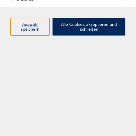
Yoga Grund- und Aufbaustufe
Auswahl
Alle Cookies akzeptieren und
Do. 17.09.2026 19:45
speichern
schließen
Randersacker
Impressum