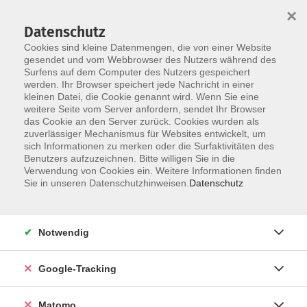
×
Datenschutz
Cookies sind kleine Datenmengen, die von einer Website
gesendet und vom Webbrowser des Nutzers während des
Surfens auf dem Computer des Nutzers gespeichert
Skip to main content
You are here:
werden. Ihr Browser speichert jede Nachricht in einer
Aktuelles
kleinen Datei, die Cookie genannt wird. Wenn Sie eine
weitere Seite vom Server anfordern, sendet Ihr Browser
das Cookie an den Server zurück. Cookies wurden als
Aktuelle Informationen aus der vhs
zuverlässiger Mechanismus für Websites entwickelt, um
sich Informationen zu merken oder die Surfaktivitäten des
Benutzers aufzuzeichnen. Bitte willigen Sie in die
Verwendung von Cookies ein. Weitere Informationen finden
vhs Randersacker
Sie in unseren Datenschutzhinweisen.
Datenschutz
Unsere Außenstelle in Randersacker
Örtliche vhs-Leitung:
Notwendig
nicht besetzt
Google-Tracking
Ergebnisse filtern
Matomo