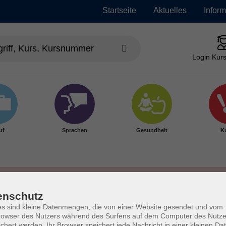
Startseite
Aktuelles
Infor
Login Kurs
uf
Sprachen
Gesundheit
Ku
enschutz
s sind kleine Datenmengen, die von einer Website gesendet und vom
owser des Nutzers während des Surfens auf dem Computer des Nutze
chert werden. Ihr Browser speichert jede Nachricht in einer kleinen Dat