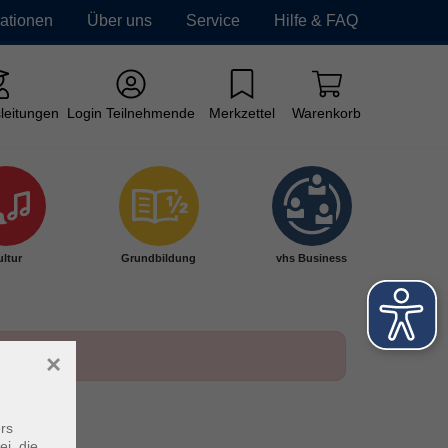
mationen
Über uns
Service
Hilfe & FAQ
leitungen
Login Teilnehmende
Merkzettel
Warenkorb
ltur
Grundbildung
vhs Business
×
rs
ei, die