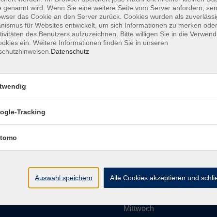
 genannt wird. Wenn Sie eine weitere Seite vom Server anfordern, se
owser das Cookie an den Server zurück. Cookies wurden als zuverlässi
ismus für Websites entwickelt, um sich Informationen zu merken oder
Impressum
AGBs
Datenschutzerklärung
Barrier
tivitäten des Benutzers aufzuzeichnen. Bitte willigen Sie in die Verwen
okies ein. Weitere Informationen finden Sie in unseren
schutzhinweisen.
Datenschutz
twendig
Umgebung e. V.
Öffnungszeiten
ogle-Tracking
tomo
Montag
rg.de
Dienstag
Auswahl speichern
Alle Cookies akzeptieren und schl
Mittwoch