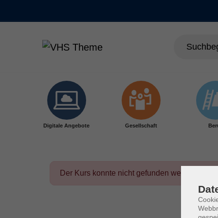
Skip to main content
Digitale Angebote
Gesellschaft
Ber
Der Kurs konnte nicht gefunden werden.
Dat
Cookie
Webbr
gespei