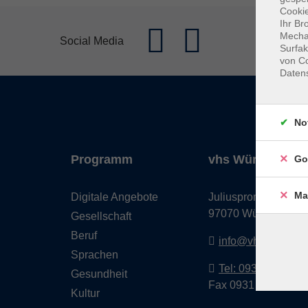
Cookie
Ihr Br
Mechan
Social Media
Surfak
von Co
Daten
No
Programm
vhs Würzburg & 
Go
Ma
Digitale Angebote
Juliuspromenade 68
97070 Würzburg
Gesellschaft
Beruf
info@vhs-wuerzbu
Sprachen
Tel: 0931 35593 0
Gesundheit
Fax 0931 35593-20
Kultur