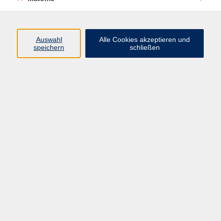
Programm
Auswahl
Alle Cookies akzeptieren und
speichern
schließen
Digitale Angebote
Gesellschaft
Beruf
Sprachen
Gesundheit
Kultur
Grundbildung
vhs Business
vhs Würzburg & Umgebung e. V.