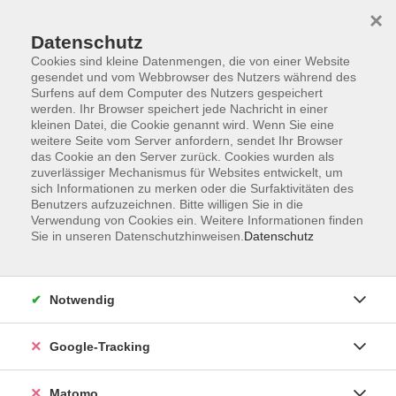
×
Datenschutz
Cookies sind kleine Datenmengen, die von einer Website
gesendet und vom Webbrowser des Nutzers während des
Surfens auf dem Computer des Nutzers gespeichert
Skip to main content
werden. Ihr Browser speichert jede Nachricht in einer
kleinen Datei, die Cookie genannt wird. Wenn Sie eine
weitere Seite vom Server anfordern, sendet Ihr Browser
Der Kurs konnte nicht gefunden werden.
das Cookie an den Server zurück. Cookies wurden als
zuverlässiger Mechanismus für Websites entwickelt, um
sich Informationen zu merken oder die Surfaktivitäten des
Benutzers aufzuzeichnen. Bitte willigen Sie in die
Verwendung von Cookies ein. Weitere Informationen finden
Sie in unseren Datenschutzhinweisen.
Datenschutz
Impressum
AGBs
Datenschutzerklärung
Notwendig
Barrierefreiheitserklärung
Widerrufsbelehrung
Google-Tracking
Widerruf
Matomo