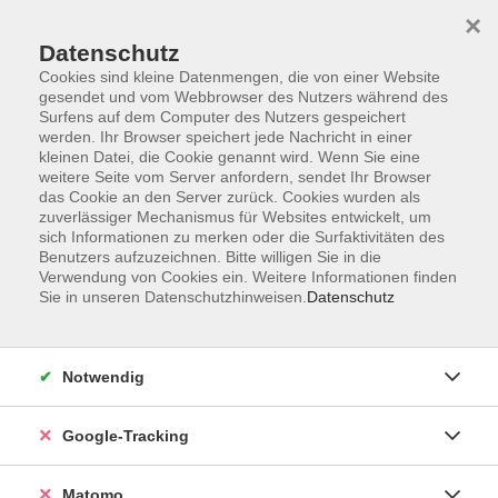
×
Datenschutz
Cookies sind kleine Datenmengen, die von einer Website
gesendet und vom Webbrowser des Nutzers während des
Surfens auf dem Computer des Nutzers gespeichert
Skip to main content
You are here:
werden. Ihr Browser speichert jede Nachricht in einer
Über uns
Unsere Kursleitungen
kleinen Datei, die Cookie genannt wird. Wenn Sie eine
weitere Seite vom Server anfordern, sendet Ihr Browser
das Cookie an den Server zurück. Cookies wurden als
Göbel, Christiane
zuverlässiger Mechanismus für Websites entwickelt, um
sich Informationen zu merken oder die Surfaktivitäten des
Benutzers aufzuzeichnen. Bitte willigen Sie in die
Christiane Göbel, unterrichtet seit
Verwendung von Cookies ein. Weitere Informationen finden
1994 Orientalischen Tanz und
Sie in unseren Datenschutzhinweisen.
Datenschutz
Orientalische Folklore, seit 2010
Polynesischen Tanz mit Schwerpunkt
Hawaii und Tahiti. Freude an
Notwendig
tänzerischer Bewegung,
Körpererfahrung, Ausdruck und die
Google-Tracking
Vermittlung des sozialen Kontextes
der Tänze sind ihr genauso wichtig,
Matomo