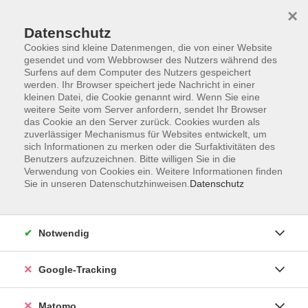
×
Datenschutz
Cookies sind kleine Datenmengen, die von einer Website
gesendet und vom Webbrowser des Nutzers während des
Surfens auf dem Computer des Nutzers gespeichert
Skip to main content
You are here:
werden. Ihr Browser speichert jede Nachricht in einer
Über uns
Unsere Kursleitungen
kleinen Datei, die Cookie genannt wird. Wenn Sie eine
weitere Seite vom Server anfordern, sendet Ihr Browser
das Cookie an den Server zurück. Cookies wurden als
zuverlässiger Mechanismus für Websites entwickelt, um
Der Dozent konnte leider nicht gefunden werden
sich Informationen zu merken oder die Surfaktivitäten des
Benutzers aufzuzeichnen. Bitte willigen Sie in die
Verwendung von Cookies ein. Weitere Informationen finden
Sie in unseren Datenschutzhinweisen.
Datenschutz
Impressum
Notwendig
AGBs
Datenschutzerklärung
Google-Tracking
Barrierefreiheitserklärung
Widerrufsbelehrung
Matomo