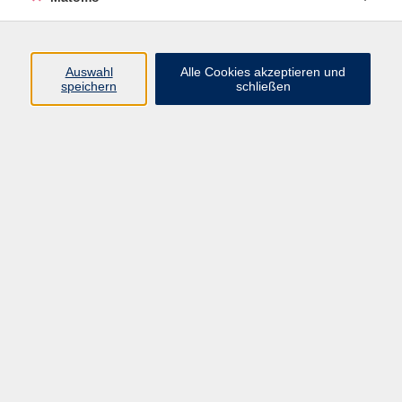
Widerruf
Auswahl
Alle Cookies akzeptieren und
speichern
schließen
Programm
Digitale Angebote
Gesellschaft
Beruf
Sprachen
Gesundheit
Kultur
Grundbildung
vhs Business