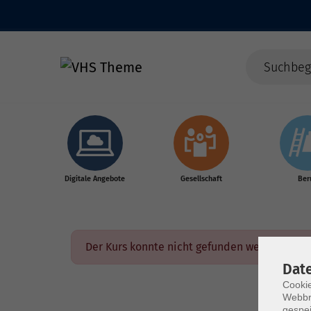
Skip to main content
Digitale Angebote
Gesellschaft
Ber
Der Kurs konnte nicht gefunden werden.
Dat
Cookie
Webbr
gespei