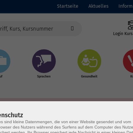
Startseite
Aktuelles
Inform
Login Kurs
uf
Sprachen
Gesundheit
K
enschutz
s sind kleine Datenmengen, die von einer Website gesendet und vom
owser des Nutzers während des Surfens auf dem Computer des Nutze
chert werden. Ihr Browser speichert jede Nachricht in einer kleinen Dat