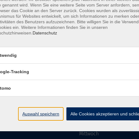
 genannt wird. Wenn Sie eine weitere Seite vom Server anfordern, se
owser das Cookie an den Server zurück. Cookies wurden als zuverlässi
ismus für Websites entwickelt, um sich Informationen zu merken oder
Impressum
AGBs
Datenschutzerklärung
Barriere
tivitäten des Benutzers aufzuzeichnen. Bitte willigen Sie in die Verwen
okies ein. Weitere Informationen finden Sie in unseren
schutzhinweisen.
Datenschutz
twendig
mgebung e. V.
Öffnungszeiten
ogle-Tracking
tomo
Montag
rg.de
Dienstag
Auswahl speichern
Alle Cookies akzeptieren und schl
Mittwoch