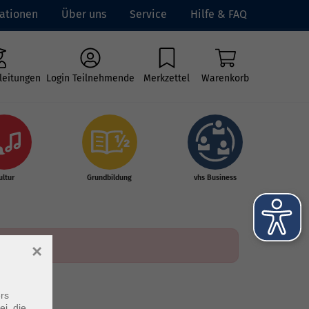
ationen
Über uns
Service
Hilfe & FAQ
leitungen
Login Teilnehmende
Merkzettel
Warenkorb
ultur
Grundbildung
vhs Business
×
rs
ei, die