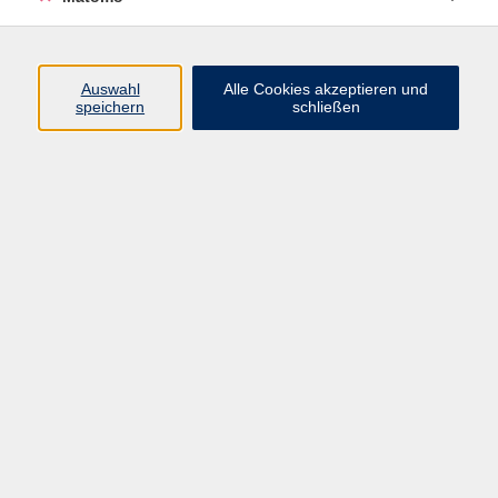
Programm
Auswahl
Alle Cookies akzeptieren und
speichern
schließen
Digitale Angebote
Gesellschaft
Beruf
Sprachen
Gesundheit
Kultur
Grundbildung
vhs Business
vhs Würzburg & Umgebung e. V.