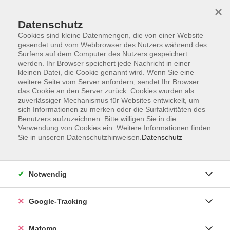
×
Datenschutz
Cookies sind kleine Datenmengen, die von einer Website
gesendet und vom Webbrowser des Nutzers während des
Surfens auf dem Computer des Nutzers gespeichert
Skip to main content
werden. Ihr Browser speichert jede Nachricht in einer
kleinen Datei, die Cookie genannt wird. Wenn Sie eine
weitere Seite vom Server anfordern, sendet Ihr Browser
Der Kurs konnte nicht gefunden werden.
das Cookie an den Server zurück. Cookies wurden als
zuverlässiger Mechanismus für Websites entwickelt, um
sich Informationen zu merken oder die Surfaktivitäten des
Benutzers aufzuzeichnen. Bitte willigen Sie in die
Verwendung von Cookies ein. Weitere Informationen finden
Sie in unseren Datenschutzhinweisen.
Datenschutz
Impressum
AGBs
Datenschutzerklärung
Notwendig
Barrierefreiheitserklärung
Widerrufsbelehrung
Google-Tracking
Widerruf
Matomo