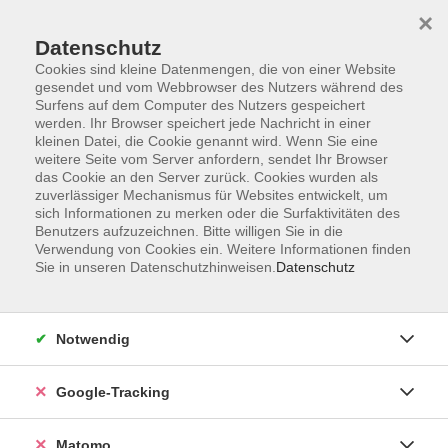
×
Datenschutz
Cookies sind kleine Datenmengen, die von einer Website
gesendet und vom Webbrowser des Nutzers während des
Surfens auf dem Computer des Nutzers gespeichert
Skip to main content
werden. Ihr Browser speichert jede Nachricht in einer
kleinen Datei, die Cookie genannt wird. Wenn Sie eine
weitere Seite vom Server anfordern, sendet Ihr Browser
Der Kurs konnte nicht gefunden werden.
das Cookie an den Server zurück. Cookies wurden als
zuverlässiger Mechanismus für Websites entwickelt, um
sich Informationen zu merken oder die Surfaktivitäten des
Benutzers aufzuzeichnen. Bitte willigen Sie in die
Verwendung von Cookies ein. Weitere Informationen finden
Sie in unseren Datenschutzhinweisen.
Datenschutz
Impressum
AGBs
Datenschutzerklärung
Notwendig
Barrierefreiheitserklärung
Widerrufsbelehrung
Google-Tracking
Widerruf
Matomo