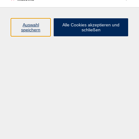
Programm
Auswahl
Alle Cookies akzeptieren und
speichern
schließen
Digitale Angebote
Gesellschaft
Beruf
Sprachen
Gesundheit
Kultur
Grundbildung
vhs Business
vhs Würzburg & Umgebung e. V.