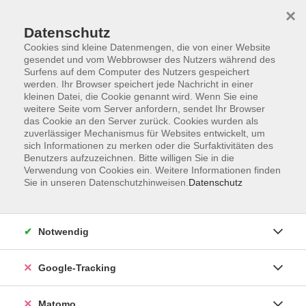
×
Datenschutz
Cookies sind kleine Datenmengen, die von einer Website
gesendet und vom Webbrowser des Nutzers während des
Surfens auf dem Computer des Nutzers gespeichert
Skip to main content
You are here:
werden. Ihr Browser speichert jede Nachricht in einer
Über uns
Unsere Kursleitungen
kleinen Datei, die Cookie genannt wird. Wenn Sie eine
weitere Seite vom Server anfordern, sendet Ihr Browser
das Cookie an den Server zurück. Cookies wurden als
Hauck, Astrid
zuverlässiger Mechanismus für Websites entwickelt, um
sich Informationen zu merken oder die Surfaktivitäten des
Benutzers aufzuzeichnen. Bitte willigen Sie in die
Verwendung von Cookies ein. Weitere Informationen finden
Sie in unseren Datenschutzhinweisen.
Datenschutz
Yoga Grundstufe
Do. 17.09.2026 18:30
Estenfeld
Notwendig
Google-Tracking
Matomo