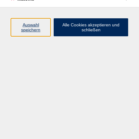
zurück zur Übersicht
Auswahl
Alle Cookies akzeptieren und
Impressum
speichern
schließen
AGBs
Datenschutzerklärung
Barrierefreiheitserklärung
Widerrufsbelehrung
Widerruf
Programm
Digitale Angebote
Gesellschaft
Beruf