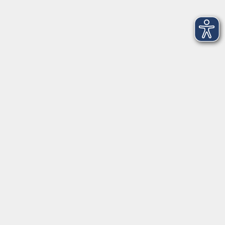
Beweglich. Stark. Schmerzfrei - Pilates &
Faszien in Bewegung
Sa. 26.09.2026 15:00
Würzburg
Yoga-Auszeit
Sa. 26.09.2026 15:00
Würzburg
Altstadt trifft Atempause – Ein besonderer
Stadtspaziergang
So. 27.09.2026 10:30
Treffpunkt:, siehe Kursbeschreibung