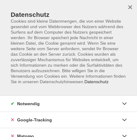
×
Datenschutz
Cookies sind kleine Datenmengen, die von einer Website
gesendet und vom Webbrowser des Nutzers während des
Surfens auf dem Computer des Nutzers gespeichert
Skip to main content
werden. Ihr Browser speichert jede Nachricht in einer
kleinen Datei, die Cookie genannt wird. Wenn Sie eine
weitere Seite vom Server anfordern, sendet Ihr Browser
das Cookie an den Server zurück. Cookies wurden als
zuverlässiger Mechanismus für Websites entwickelt, um
sich Informationen zu merken oder die Surfaktivitäten des
Benutzers aufzuzeichnen. Bitte willigen Sie in die
Ergebnisse filtern
Verwendung von Cookies ein. Weitere Informationen finden
Sie in unseren Datenschutzhinweisen.
Datenschutz
mehr laden
Notwendig
Geistig fit bleiben - mit 10 Maßnahmen Demenz
vorbeugen
Google-Tracking
Do. 24.09.2026 14:30
Würzburg
Matomo