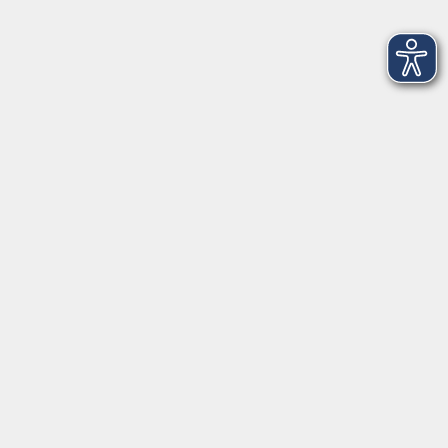
Yoga Grund- und Aufbaustufe
Di. 22.09.2026 19:00
Online-Seminar, Zoom-Meeting 13 neu
Einblick in Navigations-Apps: Vergleich von
Google Maps, Komoot u.a.
Di. 22.09.2026 19:00
Online-Seminar, kein Präsenzunterricht
Rücken-Fit
Di. 22.09.2026 19:10
Kürnach