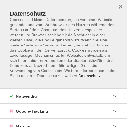
×
Datenschutz
Cookies sind kleine Datenmengen, die von einer Website
gesendet und vom Webbrowser des Nutzers während des
Surfens auf dem Computer des Nutzers gespeichert
Skip to main content
werden. Ihr Browser speichert jede Nachricht in einer
kleinen Datei, die Cookie genannt wird. Wenn Sie eine
weitere Seite vom Server anfordern, sendet Ihr Browser
das Cookie an den Server zurück. Cookies wurden als
zuverlässiger Mechanismus für Websites entwickelt, um
sich Informationen zu merken oder die Surfaktivitäten des
Benutzers aufzuzeichnen. Bitte willigen Sie in die
Ergebnisse filtern
Verwendung von Cookies ein. Weitere Informationen finden
Sie in unseren Datenschutzhinweisen.
Datenschutz
mehr laden
Notwendig
Computer Grundkurs - kompakt
Google-Tracking
Mo. 21.09.2026 18:00
Würzburg
Matomo